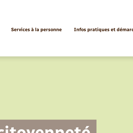
Services à la personne
Infos pratiques et démar
Agenda
Les commissions
Infirmiers
Services d’incendie et de secours
Jeunesse (communauté de
Logement
Déchèteries
Demander un acte d’état civil
Documents d’urbanisme
Bibliothèque de Lyons
Randonnée
La Fibre
Location de salle
Registre des personnes vulnérables
Bus et train
Déménagement - Autorisation de
Annuaire
Défibrillateurs cardiaques
Cimetière
Etat civil
Culture
communes)
stationnement
 citoyenneté