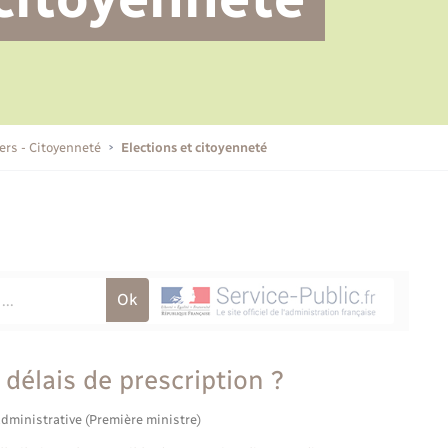
Permis de détention de chien
Transports scolaires
Bulletins d'informations
Recensement
Enfants – Jeunes
Ambulances
Aide à domicile
communales
Etat-civil - Papiers -
Citoyenneté
Plan interactif
iers - Citoyenneté
Elections et citoyenneté
Marchés de Lyons-la-Forêt
L’intercommunalité
Organisation d’événement
Voirie et espace public
 délais de prescription ?
administrative (Première ministre)