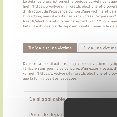
Le délai de prescription est la période au-delà de laquel
href="https://www.lyons-la-foret.fr/elections-et-citoy
d'infraction, de l'existence ou non d'une victime et de
l'infraction, mais il existe des <span class="expressio
foret.fr/elections-et-citoyennete/?xml=R1123">procureur
faits. Il est possible de déposer plainte même si le dé
Il n'y a aucune victime
Il y a une victim
Dans certaines situations, il n'y a pas de victime physi
véhicule sans permis de conduire, d'un excès vitesse, d
<a href="https://www.lyons-la-foret.fr/elections-et-ci
que la loi n'a pas été respectée.
Délai applicable
Point de départ du délai