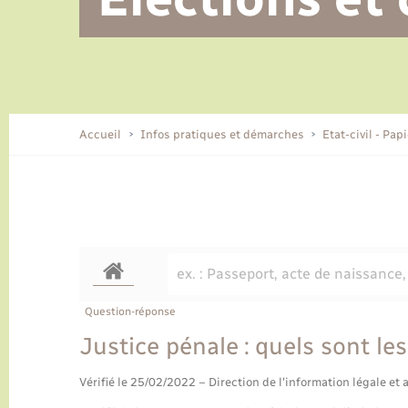
Alerte et informations aux
Location de 2 roues
Conseil municipal
Parrainage civil
Tourisme
Ecole et cantine scolaire
EHPAD local
populations
CIDFF
Travaux - Autorisation d’occupation
Eau - Assainissement
de l’espace public
Comment venir à Lyons-la-Forêt
Accueil
Infos pratiques et démarches
Etat-civil - Pap
Loisirs
Histoire et patrimoine
Numérique et services -
accompagnement
Transports
Question-réponse
Justice pénale : quels sont les
Vérifié le 25/02/2022 – Direction de l'information légale et 