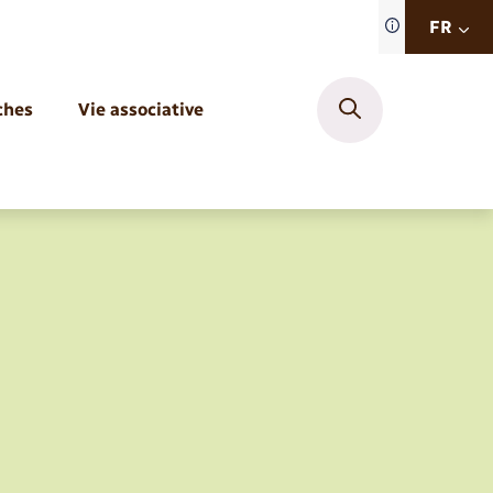
Traduction d
FR
site automat
FR
ches
Vie associative
EN
DE
Publications
Le Budget
Pharmacie
Numéros utiles
Expérimentation de boutique
Compostage
Autres démarches d’Etat-civil
Urbanisme
Piscine
France services
Service à domicile
Co-voiturage et vélos
Faire un signalement
Proposer un événement
Sécurité - Prévention
Vos déchets
Mariage – PACS
Sport
solidaire du Secours Catholique