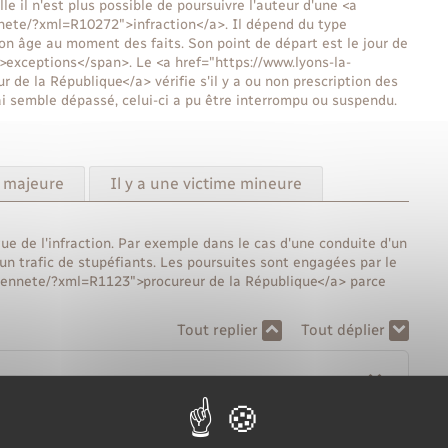
le il n'est plus possible de poursuivre l'auteur d'une <a
ennete/?xml=R10272">infraction</a>. Il dépend du type
 son âge au moment des faits. Son point de départ est le jour de
n">exceptions</span>. Le <a href="https://www.lyons-la-
 de la République</a> vérifie s'il y a ou non prescription des
lai semble dépassé, celui-ci a pu être interrompu ou suspendu.
e majeure
Il y a une victime mineure
que de l'infraction. Par exemple dans le cas d'une conduite d'un
'un trafic de stupéfiants. Les poursuites sont engagées par le
toyennete/?xml=R1123">procureur de la République</a> parce
Tout replier
Tout déplier