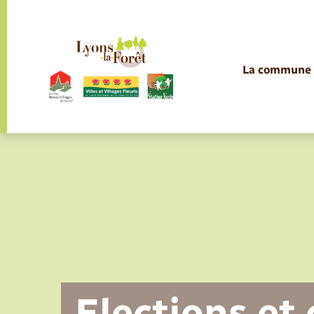
Panneau de gestion des cookies
La commune
La commune
La commune
Services à la personne
Services à la personne
Services à la personne
Services à la personne
Infos pratiques et démarches
Infos pratiques et démarches
Etat-civil - Papiers - Citoyenneté
Infos pratiques et démarches
Infos pratiques et démarches
Loisirs
Loisirs
Infos pratiques et démarches
Infos pratiques et démarches
Infos pratiques et démarches
Infos pratiques et démarches
Infos pratiques et démarches
Actualités
Les élus
Présentation de la commune
Médecins et professionnels de la
Gendarmerie
Maison d’Assistantes Maternelles
Commission d’action sociale
Collecte des déchets ménagers
Déclarer à l’état civil
Aide aux travaux
Saison culturelle
Equipements sportifs
Conseillers numérique
Déclaration de manifestation
EHPAD des environs
Bornes de recharge électrique
Déclaration de manifestation
Aides
Santé
Carte Nationale d'Identité /
Elections et citoyenneté
Associations
rééducation
(MAM) de Lyons
Passeport
Elections et