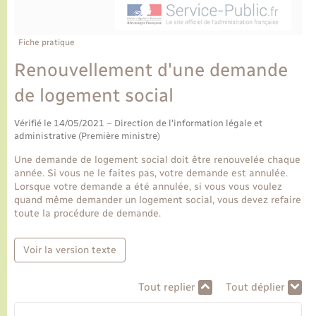
Ecole et cantine scolaire
Tourisme
CIDFF
Travaux - Autorisation d’occupation de l’espace
public
Ambulances
Permis de détention de chien
Transports scolaires
Bulletins d'informations communales
Etat-civil - Papiers - Citoyenneté
Recensement
Enfants – Jeunes
Fiche pratique
Aide à domicile
Renouvellement d'une demande
Le personnel municipal
Logement - Urbanisme
Social
de logement social
Comment venir à Lyons-la-Forêt
Loisirs
Vérifié le 14/05/2021 – Direction de l'information légale et
administrative (Première ministre)
Plan interactif
Marchés de Lyons-la-Forêt
Une demande de logement social doit être renouvelée chaque
année. Si vous ne le faites pas, votre demande est annulée.
Présentation de la commune
Lorsque votre demande a été annulée, si vous vous voulez
Nouvel habitant
quand même demander un logement social, vous devez refaire
toute la procédure de demande.
Histoire et patrimoine
Numérique et services - accompagnement
Voir la version texte
L’intercommunalité
Organisation d’événement
Tout replier
Tout déplier
Seniors