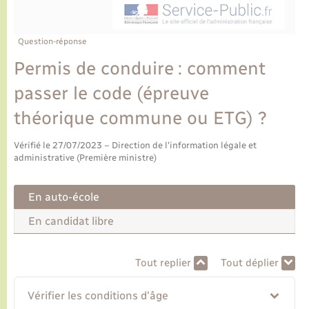
Ecole et cantine scolaire
Tourisme
CIDFF
Travaux - Autorisation d’occupation de l’espace
public
Ambulances
Permis de détention de chien
Transports scolaires
Bulletins d'informations communales
Etat-civil - Papiers - Citoyenneté
Recensement
Enfants – Jeunes
Question-réponse
Aide à domicile
Permis de conduire : comment
Le personnel municipal
Logement - Urbanisme
Social
passer le code (épreuve
Comment venir à Lyons-la-Forêt
Loisirs
théorique commune ou ETG) ?
Plan interactif
Vérifié le 27/07/2023 – Direction de l'information légale et
Marchés de Lyons-la-Forêt
administrative (Première ministre)
Présentation de la commune
Nouvel habitant
En auto-école
Histoire et patrimoine
En candidat libre
Numérique et services - accompagnement
L’intercommunalité
Tout replier
Tout déplier
Organisation d’événement
Vérifier les conditions d'âge
Seniors