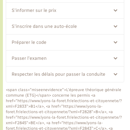
S'informer sur le prix
Transports
S'inscrire dans une auto-école
Voirie et espace public
Préparer le code
Passer l'examen
Respecter les délais pour passer la conduite
<span class="miseenevidence">L'épreuve théorique générale
commune (ETG)</span> concerne les permis <a
href="https://www.lyons-la-foret.fr/elections-et-citoyennete/?
xml=F2833">B1</a>, <a href="https://www.lyons-la-
foret.fr/elections-et-citoyennete/?xml=F2828">B</a>, <a
href="https://www.lyons-la-foret.fr/elections-et-citoyennete/?
xml=F2845">BE</a>, <a href="https://www.lyons-la-
foret.fr/elections-et-citoyennete/?xml=F2843">C</a>, <a