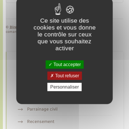
Ce site utilise des
cookies et vous donne
©
Direction de l’information légale et administrative
comarquage developpé par
baseo.io
le contrôle sur ceux
que vous souhaitez
activer
Retrouvez aussi
Tout accepter
Tout refuser
Etat civil
Personnaliser
Mariage – PACS
Parrainage civil
Recensement