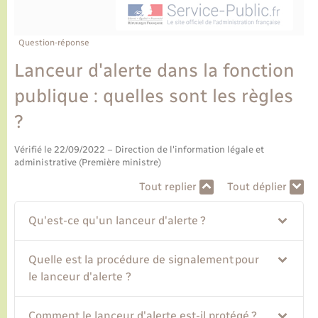
Ecole et cantine scolaire
Tourisme
CIDFF
Travaux - Autorisation d’occupation de l’espace
public
Ambulances
Permis de détention de chien
Transports scolaires
Bulletins d'informations communales
Etat-civil - Papiers - Citoyenneté
Recensement
Enfants – Jeunes
Question-réponse
Aide à domicile
Lanceur d'alerte dans la fonction
Le personnel municipal
Logement - Urbanisme
Social
publique : quelles sont les règles
Comment venir à Lyons-la-Forêt
Loisirs
?
Plan interactif
Vérifié le 22/09/2022 – Direction de l'information légale et
Marchés de Lyons-la-Forêt
administrative (Première ministre)
Présentation de la commune
Tout replier
Tout déplier
Nouvel habitant
Qu'est-ce qu'un lanceur d'alerte ?
Histoire et patrimoine
Numérique et services - accompagnement
Quelle est la procédure de signalement pour
L’intercommunalité
Organisation d’événement
le lanceur d'alerte ?
Seniors
Comment le lanceur d'alerte est-il protégé ?