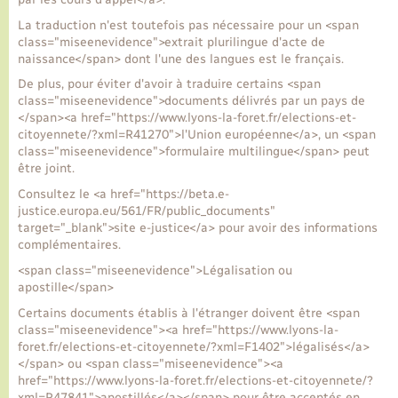
La traduction n'est toutefois pas nécessaire pour un <span
class="miseenevidence">extrait plurilingue d'acte de
naissance</span> dont l'une des langues est le français.
De plus, pour éviter d'avoir à traduire certains <span
class="miseenevidence">documents délivrés par un pays de
</span><a href="https://www.lyons-la-foret.fr/elections-et-
citoyennete/?xml=R41270">l'Union européenne</a>, un <span
class="miseenevidence">formulaire multilingue</span> peut
être joint.
Consultez le <a href="https://beta.e-
justice.europa.eu/561/FR/public_documents"
target="_blank">site e-justice</a> pour avoir des informations
complémentaires.
<span class="miseenevidence">Légalisation ou
apostille</span>
Certains documents établis à l'étranger doivent être <span
class="miseenevidence"><a href="https://www.lyons-la-
foret.fr/elections-et-citoyennete/?xml=F1402">légalisés</a>
</span> ou <span class="miseenevidence"><a
href="https://www.lyons-la-foret.fr/elections-et-citoyennete/?
xml=R47841">apostillés</a></span> pour être acceptés en