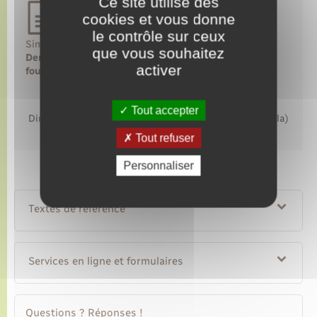
Ce site utilise des
cookies et vous donne
le contrôle sur ceux
Simulateur
que vous souhaitez
Demande de naturalisation : quels documents
activer
fournir ?
Accéder au simulateur
Tout accepter
Direction de l'information légale et administrative (Dila)
– Première ministre
Tout refuser
Personnaliser
Textes de référence
Services en ligne et formulaires
Questions ? Réponses !