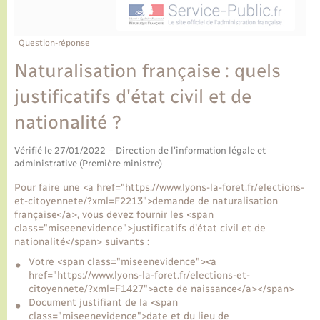
Ecole et cantine scolaire
Tourisme
CIDFF
Travaux - Autorisation d’occupation de l’espace
public
Ambulances
Permis de détention de chien
Transports scolaires
Bulletins d'informations communales
Etat-civil - Papiers - Citoyenneté
Recensement
Enfants – Jeunes
Question-réponse
Aide à domicile
Naturalisation française : quels
Le personnel municipal
Logement - Urbanisme
Social
justificatifs d'état civil et de
Comment venir à Lyons-la-Forêt
Loisirs
nationalité ?
Plan interactif
Vérifié le 27/01/2022 – Direction de l'information légale et
Marchés de Lyons-la-Forêt
administrative (Première ministre)
Présentation de la commune
Pour faire une <a href="https://www.lyons-la-foret.fr/elections-
Nouvel habitant
et-citoyennete/?xml=F2213">demande de naturalisation
française</a>, vous devez fournir les <span
Histoire et patrimoine
class="miseenevidence">justificatifs d'état civil et de
Numérique et services - accompagnement
nationalité</span> suivants :
Votre <span class="miseenevidence"><a
L’intercommunalité
Organisation d’événement
href="https://www.lyons-la-foret.fr/elections-et-
citoyennete/?xml=F1427">acte de naissance</a></span>
Document justifiant de la <span
Seniors
class="miseenevidence">date et du lieu de