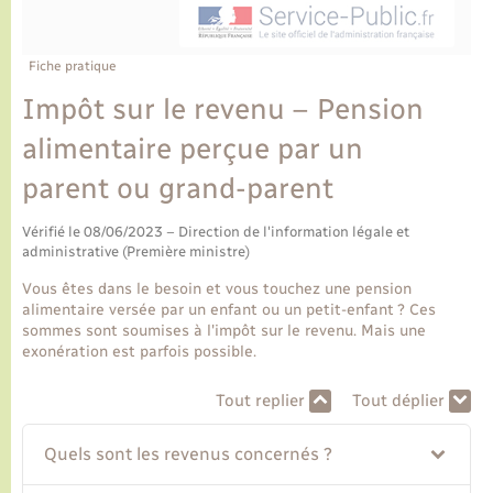
Ecole et cantine scolaire
Tourisme
CIDFF
Travaux - Autorisation d’occupation de l’espace
public
Ambulances
Permis de détention de chien
Transports scolaires
Bulletins d'informations communales
Etat-civil - Papiers - Citoyenneté
Recensement
Enfants – Jeunes
Fiche pratique
Aide à domicile
Impôt sur le revenu – Pension
Le personnel municipal
Logement - Urbanisme
Social
alimentaire perçue par un
Comment venir à Lyons-la-Forêt
Loisirs
parent ou grand-parent
Plan interactif
Vérifié le 08/06/2023 – Direction de l'information légale et
Marchés de Lyons-la-Forêt
administrative (Première ministre)
Présentation de la commune
Vous êtes dans le besoin et vous touchez une pension
Nouvel habitant
alimentaire versée par un enfant ou un petit-enfant ? Ces
sommes sont soumises à l'impôt sur le revenu. Mais une
Histoire et patrimoine
exonération est parfois possible.
Numérique et services - accompagnement
Tout replier
Tout déplier
L’intercommunalité
Organisation d’événement
Quels sont les revenus concernés ?
Seniors