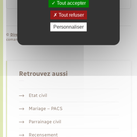
Ministère chargé des finances
Tout accepter
Tout refuser
Personnaliser
©
Direction de l’information légale et administrative
comarquage developpé par
baseo.io
Retrouvez aussi
Etat civil
Mariage – PACS
Parrainage civil
Recensement