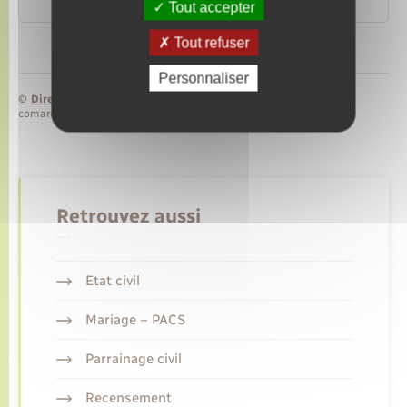
Ministère chargé des finances
Tout accepter
Tout refuser
Personnaliser
©
Direction de l’information légale et administrative
comarquage developpé par
baseo.io
Retrouvez aussi
Etat civil
Mariage – PACS
Parrainage civil
Recensement