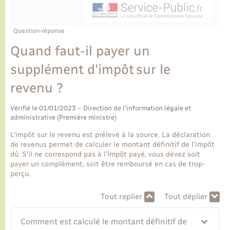
Ecole et cantine scolaire
Tourisme
CIDFF
Travaux - Autorisation d’occupation de l’espace
public
Ambulances
Permis de détention de chien
Transports scolaires
Bulletins d'informations communales
Etat-civil - Papiers - Citoyenneté
Recensement
Enfants – Jeunes
Question-réponse
Aide à domicile
Quand faut-il payer un
Le personnel municipal
Logement - Urbanisme
Social
supplément d'impôt sur le
Comment venir à Lyons-la-Forêt
Loisirs
revenu ?
Plan interactif
Vérifié le 01/01/2023 – Direction de l'information légale et
Marchés de Lyons-la-Forêt
administrative (Première ministre)
Présentation de la commune
L'impôt sur le revenu est prélevé à la source. La déclaration
Nouvel habitant
de revenus permet de calculer le montant définitif de l'impôt
dû. S'il ne correspond pas à l'impôt payé, vous devez soit
Histoire et patrimoine
payer un complément, soit être remboursé en cas de trop-
Numérique et services - accompagnement
perçu.
L’intercommunalité
Organisation d’événement
Tout replier
Tout déplier
Comment est calculé le montant définitif de
Seniors