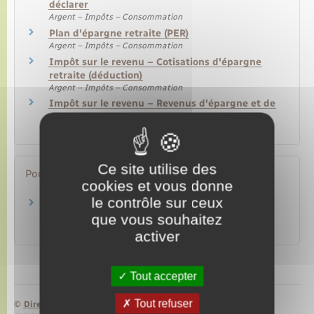
déclarer
Argent – Impôts – Consommation
Plan d'épargne retraite (PER)
Argent – Impôts – Consommation
Impôt sur le revenu – Cotisations d'épargne
retraite (déduction)
Argent – Impôts – Consommation
Impôt sur le revenu – Revenus d'épargne et de
placement
Argent – Impôts – Consommation
Ce site utilise des
Pour en savoir plus
cookies et vous donne
le contrôle sur ceux
Brochure pratique 2023 – Déclaration des
revenus de 2022
que vous souhaitez
Ministère chargé des finances
activer
Tout accepter
Tout refuser
©
Direction de l’information légale et administrative