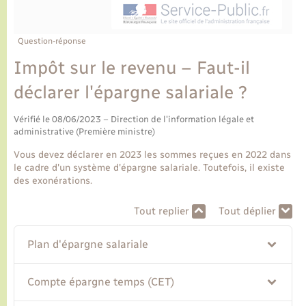
Ecole et cantine scolaire
Tourisme
CIDFF
Travaux - Autorisation d’occupation de l’espace
public
Ambulances
Permis de détention de chien
Transports scolaires
Bulletins d'informations communales
Etat-civil - Papiers - Citoyenneté
Recensement
Enfants – Jeunes
Question-réponse
Aide à domicile
Impôt sur le revenu – Faut-il
Le personnel municipal
Logement - Urbanisme
Social
déclarer l'épargne salariale ?
Comment venir à Lyons-la-Forêt
Loisirs
Vérifié le 08/06/2023 – Direction de l'information légale et
administrative (Première ministre)
Plan interactif
Marchés de Lyons-la-Forêt
Vous devez déclarer en 2023 les sommes reçues en 2022 dans
le cadre d'un système d'épargne salariale. Toutefois, il existe
Présentation de la commune
des exonérations.
Nouvel habitant
Tout replier
Tout déplier
Histoire et patrimoine
Numérique et services - accompagnement
Plan d'épargne salariale
L’intercommunalité
Organisation d’événement
Compte épargne temps (CET)
Seniors