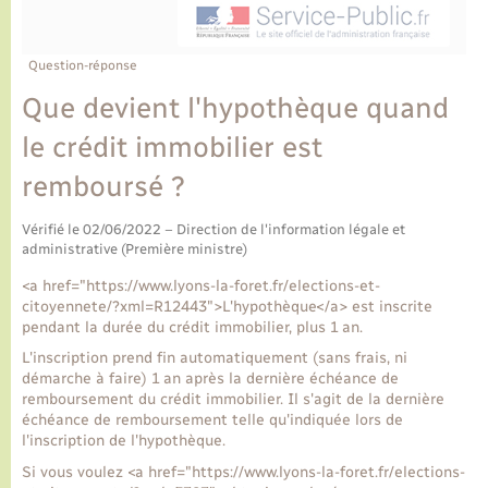
Ecole et cantine scolaire
Tourisme
CIDFF
Travaux - Autorisation d’occupation de l’espace
public
Ambulances
Permis de détention de chien
Transports scolaires
Bulletins d'informations communales
Etat-civil - Papiers - Citoyenneté
Recensement
Enfants – Jeunes
Question-réponse
Aide à domicile
Que devient l'hypothèque quand
Le personnel municipal
Logement - Urbanisme
Social
le crédit immobilier est
Comment venir à Lyons-la-Forêt
Loisirs
remboursé ?
Plan interactif
Vérifié le 02/06/2022 – Direction de l'information légale et
Marchés de Lyons-la-Forêt
administrative (Première ministre)
Présentation de la commune
<a href="https://www.lyons-la-foret.fr/elections-et-
Nouvel habitant
citoyennete/?xml=R12443">L'hypothèque</a> est inscrite
pendant la durée du crédit immobilier, plus 1 an.
Histoire et patrimoine
Numérique et services - accompagnement
L'inscription prend fin automatiquement (sans frais, ni
démarche à faire) 1 an après la dernière échéance de
remboursement du crédit immobilier. Il s'agit de la dernière
L’intercommunalité
Organisation d’événement
échéance de remboursement telle qu'indiquée lors de
l'inscription de l'hypothèque.
Si vous voulez <a href="https://www.lyons-la-foret.fr/elections-
Seniors