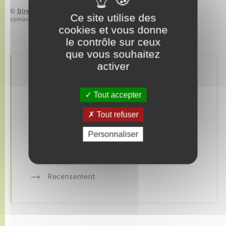
©
Direction de l’information légale et administrative
Ce site utilise des
comarquage developpé par
baseo.io
cookies et vous donne
le contrôle sur ceux
que vous souhaitez
activer
Retrouvez aussi
Tout accepter
Etat civil
Tout refuser
Mariage – PACS
Personnaliser
Parrainage civil
Recensement