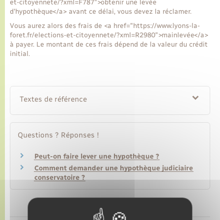
et-citoyennete/?xml=F787">obtenir une levée
d'hypothèque</a> avant ce délai, vous devez la réclamer.
Transports
Vous aurez alors des frais de <a href="https://www.lyons-la-
foret.fr/elections-et-citoyennete/?xml=R2980">mainlevée</a>
à payer. Le montant de ces frais dépend de la valeur du crédit
Voirie et espace public
initial.
Textes de référence
Questions ? Réponses !
Peut-on faire lever une hypothèque ?
Comment demander une hypothèque judiciaire
conservatoire ?