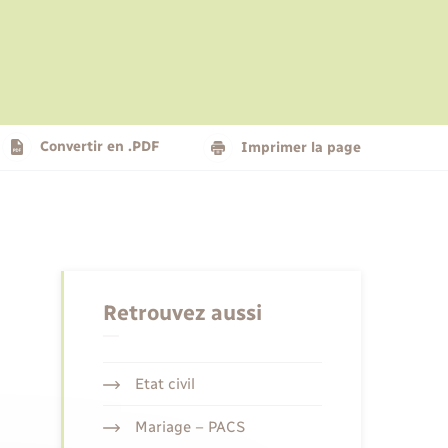
Le personnel municipal
Social
Logement - Urbanisme
Présentation de la commune
Convertir en .PDF
Imprimer la page
Nouvel habitant
Seniors
Retrouvez aussi
Etat civil
Mariage – PACS