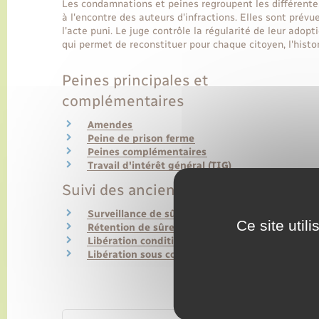
Les condamnations et peines regroupent les différentes
à l'encontre des auteurs d'infractions. Elles sont prévue
l'acte puni. Le juge contrôle la régularité de leur adopt
qui permet de reconstituer pour chaque citoyen, l'hist
Peines principales et
complémentaires
Amendes
Peine de prison ferme
Peines complémentaires
Travail d'intérêt général (TIG)
Suivi des anciens détenus
Surveillance de sûreté
Ce site util
Rétention de sûreté
Libération conditionnelle
Libération sous contrainte