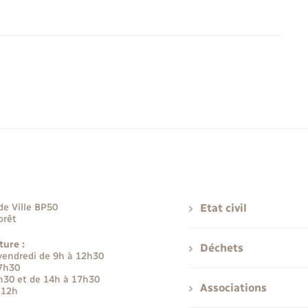
de Ville BP50
Etat civil
orêt
ture :
Déchets
 vendredi de 9h à 12h30
17h30
h30 et de 14h à 17h30
Associations
 12h