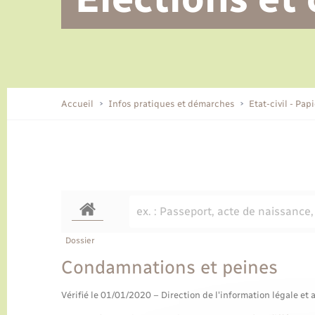
Alerte et informations aux
Location de 2 roues
Conseil municipal
Parrainage civil
Tourisme
Ecole et cantine scolaire
EHPAD local
populations
CIDFF
Travaux - Autorisation d’occupation
Eau - Assainissement
de l’espace public
Comment venir à Lyons-la-Forêt
Accueil
Infos pratiques et démarches
Etat-civil - Pap
Loisirs
Histoire et patrimoine
Numérique et services -
accompagnement
Transports
Dossier
Condamnations et peines
Vérifié le 01/01/2020 – Direction de l'information légale et 