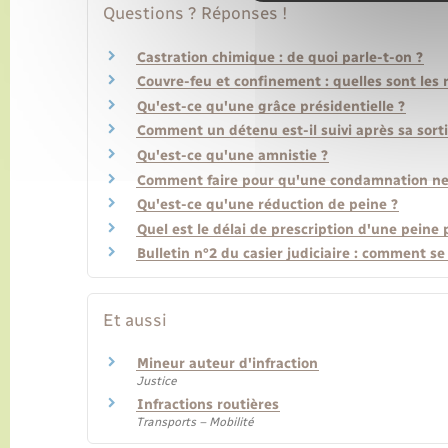
Questions ? Réponses !
Castration chimique : de quoi parle-t-on ?
Couvre-feu et confinement : quelles sont les 
Qu'est-ce qu'une grâce présidentielle ?
Comment un détenu est-il suivi après sa sorti
Qu'est-ce qu'une amnistie ?
Comment faire pour qu'une condamnation ne fi
Qu'est-ce qu'une réduction de peine ?
Quel est le délai de prescription d'une peine 
Bulletin n°2 du casier judiciaire : comment se
Et aussi
Mineur auteur d'infraction
Justice
Infractions routières
Transports – Mobilité