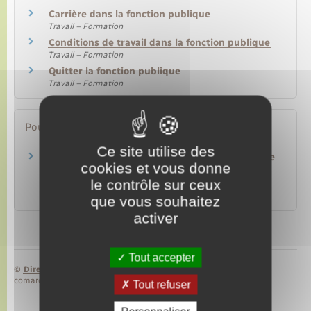
Carrière dans la fonction publique
Travail – Formation
Conditions de travail dans la fonction publique
Travail – Formation
Quitter la fonction publique
Travail – Formation
Pour en savoir plus
Ce site utilise des
Agir pour son projet de mobilité professionnelle
cookies et vous donne
– Guide repères des agents de la fonction
le contrôle sur ceux
publique
Ministère chargé de la fonction publique
que vous souhaitez
activer
Tout accepter
©
Direction de l’information légale et administrative
comarquage developpé par
baseo.io
Tout refuser