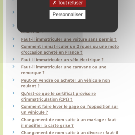
Tout refuser
fin du leasing ?
Véhicule en leasing : que faire quand le contrat
Personnaliser
de crédit-bail se termine ?
Comment obtenir une carte grise véhicule de
collection ?
Faut-il immatriculer une voiture sans permis ?
Comment immatriculer un 2 roues ou une moto
d'occasion acheté en France ?
Faut-il immatriculer un vélo électrique ?
Faut-il immatriculer une caravane ou une
remorque ?
Peut-on vendre ou acheter un véhicule non
roulant ?
Qu'est-ce que le certificat provisoire
d'immatriculation (CPI) ?
Comment faire lever le gage ou l'opposition sur
un véhicule ?
Changement de nom suite à un mariage : faut-
il modifier la carte grise ?
Changement de nom suite à un divorce : faut-il