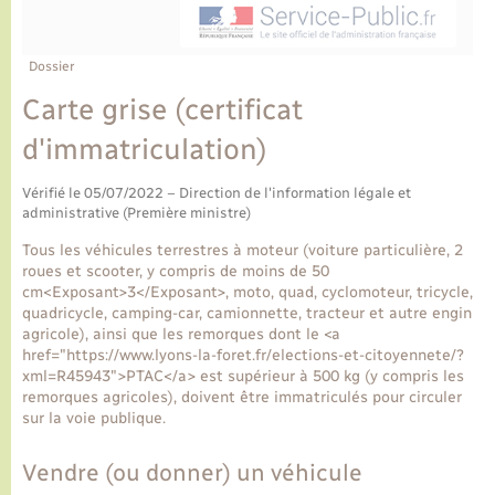
Ecole et cantine scolaire
Tourisme
CIDFF
Travaux - Autorisation d’occupation de l’espace
public
Ambulances
Permis de détention de chien
Transports scolaires
Bulletins d'informations communales
Etat-civil - Papiers - Citoyenneté
Recensement
Enfants – Jeunes
Dossier
Aide à domicile
Carte grise (certificat
Le personnel municipal
Logement - Urbanisme
Social
d'immatriculation)
Comment venir à Lyons-la-Forêt
Loisirs
Vérifié le 05/07/2022 – Direction de l'information légale et
administrative (Première ministre)
Plan interactif
Marchés de Lyons-la-Forêt
Tous les véhicules terrestres à moteur (voiture particulière, 2
roues et scooter, y compris de moins de 50
Présentation de la commune
cm<Exposant>3</Exposant>, moto, quad, cyclomoteur, tricycle,
Nouvel habitant
quadricycle, camping-car, camionnette, tracteur et autre engin
agricole), ainsi que les remorques dont le <a
Histoire et patrimoine
href="https://www.lyons-la-foret.fr/elections-et-citoyennete/?
Numérique et services - accompagnement
xml=R45943">PTAC</a> est supérieur à 500 kg (y compris les
remorques agricoles), doivent être immatriculés pour circuler
L’intercommunalité
sur la voie publique.
Organisation d’événement
Vendre (ou donner) un véhicule
Seniors