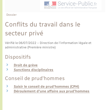
Ecole et cantine scolaire
Tourisme
CIDFF
Travaux - Autorisation d’occupation de l’espace
public
Ambulances
Permis de détention de chien
Transports scolaires
Bulletins d'informations communales
Etat-civil - Papiers - Citoyenneté
Recensement
Enfants – Jeunes
Dossier
Aide à domicile
Conflits du travail dans le
Le personnel municipal
Logement - Urbanisme
Social
secteur privé
Comment venir à Lyons-la-Forêt
Loisirs
Vérifié le 06/07/2022 – Direction de l'information légale et
administrative (Première ministre)
Plan interactif
Marchés de Lyons-la-Forêt
Dispositifs
Présentation de la commune
Droit de grève
Nouvel habitant
Sanctions disciplinaires
Conseil de prud'hommes
Histoire et patrimoine
Numérique et services - accompagnement
Saisir le conseil de prud'hommes (CPH)
L’intercommunalité
Déroulement d'une affaire aux prud'hommes
Organisation d’événement
Seniors