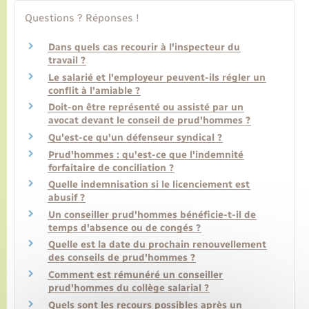
Questions ? Réponses !
Transports
Dans quels cas recourir à l'inspecteur du
travail ?
Voirie et espace public
Le salarié et l'employeur peuvent-ils régler un
conflit à l'amiable ?
Doit-on être représenté ou assisté par un
avocat devant le conseil de prud'hommes ?
Qu'est-ce qu'un défenseur syndical ?
Prud'hommes : qu'est-ce que l'indemnité
forfaitaire de conciliation ?
Quelle indemnisation si le licenciement est
abusif ?
Un conseiller prud'hommes bénéficie-t-il de
temps d'absence ou de congés ?
Quelle est la date du prochain renouvellement
des conseils de prud'hommes ?
Comment est rémunéré un conseiller
prud'hommes du collège salarial ?
Quels sont les recours possibles après un