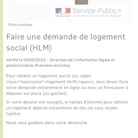
Ecole et cantine scolaire
Tourisme
CIDFF
Travaux - Autorisation d’occupation de l’espace
public
Ambulances
Permis de détention de chien
Transports scolaires
Bulletins d'informations communales
Etat-civil - Papiers - Citoyenneté
Recensement
Enfants – Jeunes
Aide à domicile
Fiche pratique
Le personnel municipal
Logement - Urbanisme
Social
Faire une demande de logement
social (HLM)
Comment venir à Lyons-la-Forêt
Loisirs
Vérifié le 05/05/2023 – Direction de l'information légale et
Plan interactif
administrative (Première ministre)
Marchés de Lyons-la-Forêt
Pour obtenir un logement social (ou <span
Présentation de la commune
class="expression">logement HLM</span>), vous devez faire
Nouvel habitant
votre demande entièrement en ligne ou avec un formulaire à
déposer sur place (au guichet).
Histoire et patrimoine
Numérique et services - accompagnement
Si votre dossier est accepté, le temps d'attente pour obtenir
un logement dépend notamment du lieu où vous voulez
habiter.
L’intercommunalité
Organisation d’événement
Nous vous guidons dans votre démarche.
Seniors