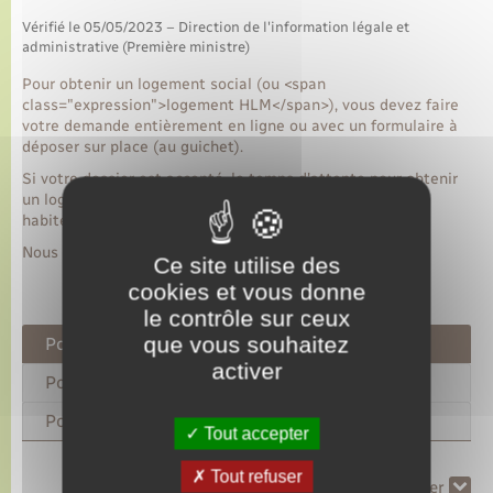
Vérifié le 05/05/2023 – Direction de l'information légale et
administrative (Première ministre)
Pour obtenir un logement social (ou <span
class="expression">logement HLM</span>), vous devez faire
votre demande entièrement en ligne ou avec un formulaire à
déposer sur place (au guichet).
Si votre dossier est accepté, le temps d'attente pour obtenir
un logement dépend notamment du lieu où vous voulez
habiter.
Nous vous guidons dans votre démarche.
Ce site utilise des
cookies et vous donne
le contrôle sur ceux
que vous souhaitez
Pour habiter en Île-de-France
activer
Pour habiter en province
Pour habiter outre-mer
Tout accepter
Tout refuser
Tout replier
Tout déplier