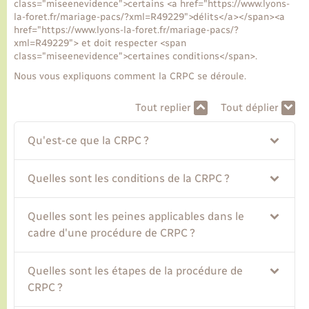
class="miseenevidence">certains <a href="https://www.lyons-
la-foret.fr/mariage-pacs/?xml=R49229">délits</a></span><a
href="https://www.lyons-la-foret.fr/mariage-pacs/?
Transports
xml=R49229"> et doit respecter <span
class="miseenevidence">certaines conditions</span>.
Voirie et espace public
Nous vous expliquons comment la CRPC se déroule.
Tout replier
Tout déplier
Qu'est-ce que la CRPC ?
Quelles sont les conditions de la CRPC ?
Quelles sont les peines applicables dans le
cadre d'une procédure de CRPC ?
Quelles sont les étapes de la procédure de
CRPC ?