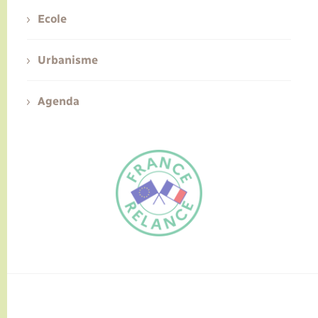
Ecole
Urbanisme
Agenda
FR
EN
Traduction du
DE
site automatisée