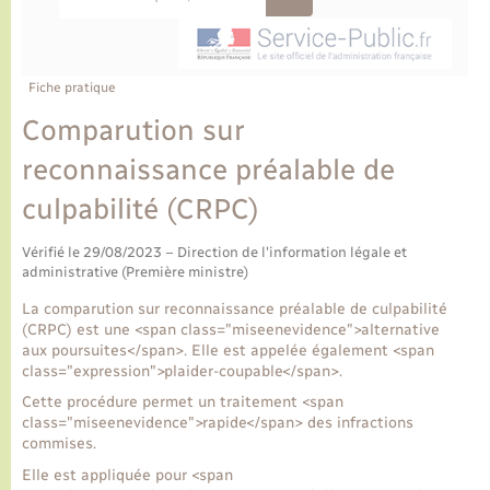
Ecole et cantine scolaire
Tourisme
CIDFF
Travaux - Autorisation d’occupation de l’espace
public
Ambulances
Permis de détention de chien
Transports scolaires
Bulletins d'informations communales
Etat-civil - Papiers - Citoyenneté
Recensement
Enfants – Jeunes
Aide à domicile
Fiche pratique
Le personnel municipal
Logement - Urbanisme
Social
Comparution sur
reconnaissance préalable de
Comment venir à Lyons-la-Forêt
Loisirs
culpabilité (CRPC)
Plan interactif
Marchés de Lyons-la-Forêt
Vérifié le 29/08/2023 – Direction de l'information légale et
administrative (Première ministre)
Présentation de la commune
Nouvel habitant
La comparution sur reconnaissance préalable de culpabilité
(CRPC) est une <span class="miseenevidence">alternative
Histoire et patrimoine
aux poursuites</span>. Elle est appelée également <span
Numérique et services - accompagnement
class="expression">plaider-coupable</span>.
Cette procédure permet un traitement <span
L’intercommunalité
Organisation d’événement
class="miseenevidence">rapide</span> des infractions
commises.
Elle est appliquée pour <span
Seniors