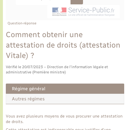
Ecole et cantine scolaire
Tourisme
CIDFF
Travaux - Autorisation d’occupation de l’espace
public
Ambulances
Permis de détention de chien
Transports scolaires
Bulletins d'informations communales
Etat-civil - Papiers - Citoyenneté
Recensement
Enfants – Jeunes
Aide à domicile
Question-réponse
Le personnel municipal
Logement - Urbanisme
Social
Comment obtenir une
attestation de droits (attestation
Comment venir à Lyons-la-Forêt
Loisirs
Vitale) ?
Plan interactif
Marchés de Lyons-la-Forêt
Vérifié le 20/07/2023 – Direction de l'information légale et
administrative (Première ministre)
Présentation de la commune
Nouvel habitant
Régime général
Histoire et patrimoine
Numérique et services - accompagnement
Autres régimes
L’intercommunalité
Organisation d’événement
Vous avez plusieurs moyens de vous procurer une attestation
de droits.
Seniors
Cette attestation est indispensable pour justifier d'une