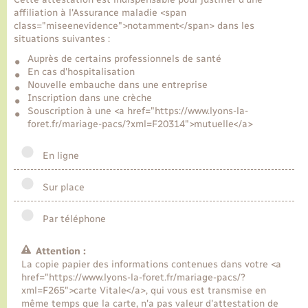
affiliation à l'Assurance maladie <span
class="miseenevidence">notamment</span> dans les
Transports
situations suivantes :
Auprès de certains professionnels de santé
En cas d'hospitalisation
Voirie et espace public
Nouvelle embauche dans une entreprise
Inscription dans une crèche
Souscription à une <a href="https://www.lyons-la-
foret.fr/mariage-pacs/?xml=F20314">mutuelle</a>
En ligne
Sur place
Par téléphone
Attention :
La copie papier des informations contenues dans votre <a
href="https://www.lyons-la-foret.fr/mariage-pacs/?
xml=F265">carte Vitale</a>, qui vous est transmise en
même temps que la carte, n'a pas valeur d'attestation de