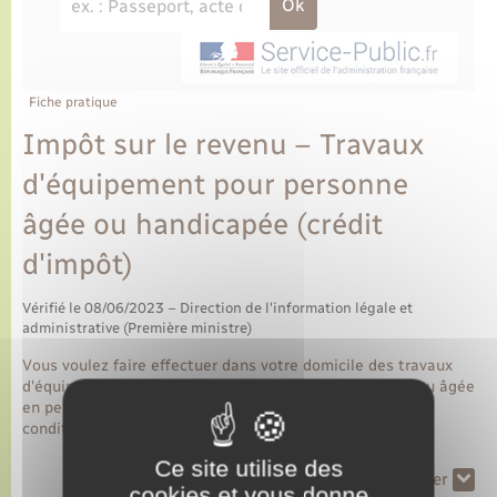
Fiche pratique
Impôt sur le revenu – Travaux
d'équipement pour personne
âgée ou handicapée (crédit
d'impôt)
Vérifié le 08/06/2023 – Direction de l'information légale et
administrative (Première ministre)
Vous voulez faire effectuer dans votre domicile des travaux
d'équipement pour personne en situation de handicap ou âgée
en perte d'autonomie ? Vous pouvez bénéficier, sous
conditions, d'un crédit d'impôt.
Ce site utilise des
Tout replier
Tout déplier
cookies et vous donne