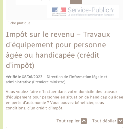
Ecole et cantine scolaire
Tourisme
CIDFF
Travaux - Autorisation d’occupation de l’espace
public
Ambulances
Permis de détention de chien
Transports scolaires
Bulletins d'informations communales
Etat-civil - Papiers - Citoyenneté
Recensement
Enfants – Jeunes
Aide à domicile
Fiche pratique
Le personnel municipal
Logement - Urbanisme
Social
Impôt sur le revenu – Travaux
d'équipement pour personne
Comment venir à Lyons-la-Forêt
Loisirs
âgée ou handicapée (crédit
Plan interactif
d'impôt)
Marchés de Lyons-la-Forêt
Présentation de la commune
Vérifié le 08/06/2023 – Direction de l'information légale et
Nouvel habitant
administrative (Première ministre)
Histoire et patrimoine
Vous voulez faire effectuer dans votre domicile des travaux
Numérique et services - accompagnement
d'équipement pour personne en situation de handicap ou âgée
en perte d'autonomie ? Vous pouvez bénéficier, sous
L’intercommunalité
conditions, d'un crédit d'impôt.
Organisation d’événement
Tout replier
Tout déplier
Seniors