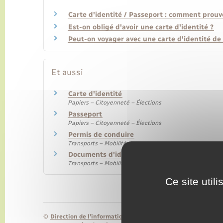
Carte d'identité / Passeport : comment prouve
Est-on obligé d'avoir une carte d'identité ?
Peut-on voyager avec une carte d'identité de 
Et aussi
Carte d'identité
Papiers – Citoyenneté – Élections
Passeport
Papiers – Citoyenneté – Élections
Permis de conduire
Transports – Mobilité
Documents d'identité nécessaires pour voyag
Transports – Mobilité
Ce site util
©
Direction de l’information légale et administrative