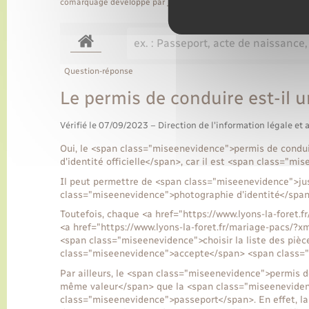
comarquage developpé par
baseo.io
Question-réponse
Le permis de conduire est-il un
Vérifié le 07/09/2023 – Direction de l'information légale et 
Oui, le <span class="miseenevidence">permis de condu
d'identité officielle</span>, car il est <span class="mi
Il peut permettre de <span class="miseenevidence">just
class="miseenevidence">photographie d'identité</spa
Toutefois, chaque <a href="https://www.lyons-la-foret
<a href="https://www.lyons-la-foret.fr/mariage-pacs/?
<span class="miseenevidence">choisir la liste des pièc
class="miseenevidence">accepte</span> <span class="mi
Par ailleurs, le <span class="miseenevidence">permis 
même valeur</span> que la <span class="miseenevidenc
class="miseenevidence">passeport</span>. En effet, la c