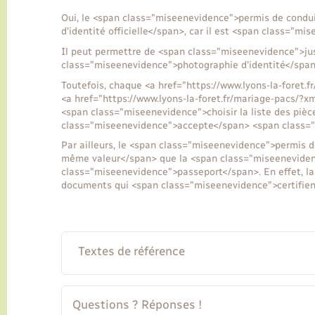
Oui, le <span class="miseenevidence">permis de condu
d'identité officielle</span>, car il est <span class="mi
Il peut permettre de <span class="miseenevidence">just
class="miseenevidence">photographie d'identité</spa
Toutefois, chaque <a href="https://www.lyons-la-foret
<a href="https://www.lyons-la-foret.fr/mariage-pacs/?
<span class="miseenevidence">choisir la liste des pièc
class="miseenevidence">accepte</span> <span class="mi
Par ailleurs, le <span class="miseenevidence">permis 
même valeur</span> que la <span class="miseenevidenc
class="miseenevidence">passeport</span>. En effet, la c
documents qui <span class="miseenevidence">certifient à 
Textes de référence
Questions ? Réponses !