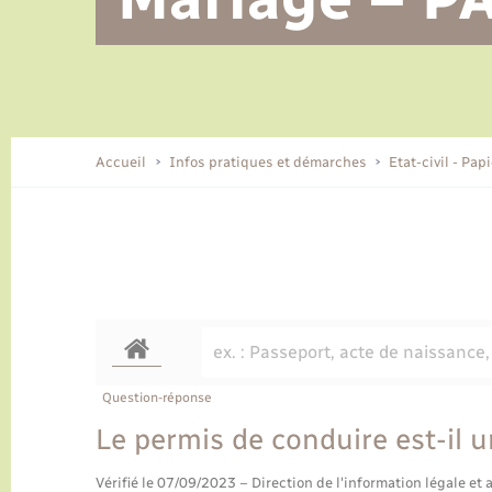
Alerte et informations aux
Location de 2 roues
Conseil municipal
Parrainage civil
Tourisme
Ecole et cantine scolaire
EHPAD local
populations
CIDFF
Travaux - Autorisation d’occupation
Eau - Assainissement
de l’espace public
Comment venir à Lyons-la-Forêt
Accueil
Infos pratiques et démarches
Etat-civil - Pap
Loisirs
Histoire et patrimoine
Numérique et services -
accompagnement
Transports
Question-réponse
Le permis de conduire est-il un
Vérifié le 07/09/2023 – Direction de l'information légale et 