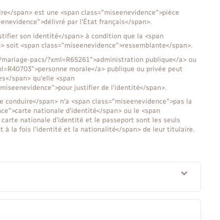
ire</span> est une <span class="miseenevidence">pièce
seenevidence">délivré par l'État français</span>.
ifier son identité</span> à condition que la <span
n> soit <span class="miseenevidence">ressemblante</span>.
.fr/mariage-pacs/?xml=R65261">administration publique</a> ou
xml=R40703">personne morale</a> publique ou privée peut
es</span> qu'elle <span
seenevidence">pour justifier de l'identité</span>.
de conduire</span> n'a <span class="miseenevidence">pas la
e">carte nationale d'identité</span> ou le <span
arte nationale d'identité et le passeport sont les seuls
la fois l'identité et la nationalité</span> de leur titulaire.