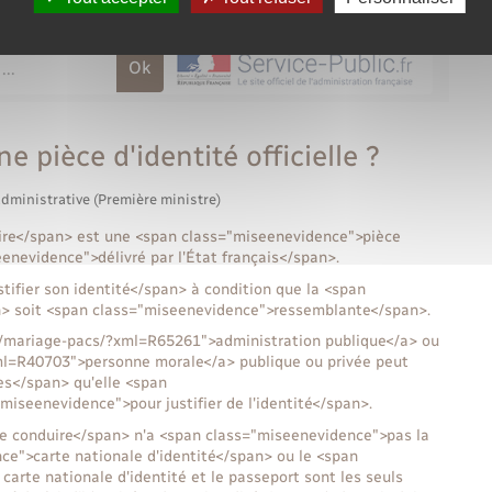
e pièce d'identité officielle ?
administrative (Première ministre)
ire</span> est une <span class="miseenevidence">pièce
seenevidence">délivré par l'État français</span>.
ifier son identité</span> à condition que la <span
n> soit <span class="miseenevidence">ressemblante</span>.
.fr/mariage-pacs/?xml=R65261">administration publique</a> ou
xml=R40703">personne morale</a> publique ou privée peut
es</span> qu'elle <span
seenevidence">pour justifier de l'identité</span>.
de conduire</span> n'a <span class="miseenevidence">pas la
e">carte nationale d'identité</span> ou le <span
arte nationale d'identité et le passeport sont les seuls