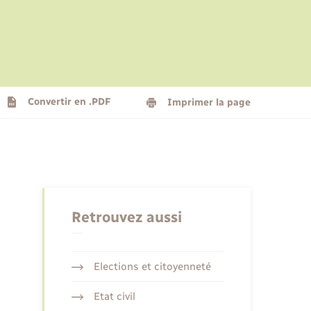
Le personnel municipal
Social
Logement - Urbanisme
Présentation de la commune
Convertir en .PDF
Imprimer la page
Nouvel habitant
Seniors
Retrouvez aussi
Elections et citoyenneté
Etat civil