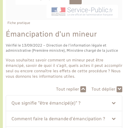
Ecole et cantine scolaire
Tourisme
CIDFF
Travaux - Autorisation d’occupation de l’espace
public
Ambulances
Permis de détention de chien
Transports scolaires
Bulletins d'informations communales
Etat-civil - Papiers - Citoyenneté
Recensement
Enfants – Jeunes
Aide à domicile
Fiche pratique
Le personnel municipal
Logement - Urbanisme
Social
Émancipation d'un mineur
Comment venir à Lyons-la-Forêt
Vérifié le 13/09/2022 – Direction de l'information légale et
Loisirs
administrative (Première ministre), Ministère chargé de la justice
Plan interactif
Vous souhaitez savoir comment un mineur peut être
Marchés de Lyons-la-Forêt
émancipé, savoir de quoi il s'agit, quels actes il peut accomplir
seul ou encore connaître les effets de cette procédure ? Nous
Présentation de la commune
vous donnons les informations utiles.
Nouvel habitant
Tout replier
Tout déplier
Histoire et patrimoine
Numérique et services - accompagnement
Que signifie "être émancipé(e)" ?
L’intercommunalité
Organisation d’événement
Comment faire la demande d'émancipation ?
Seniors