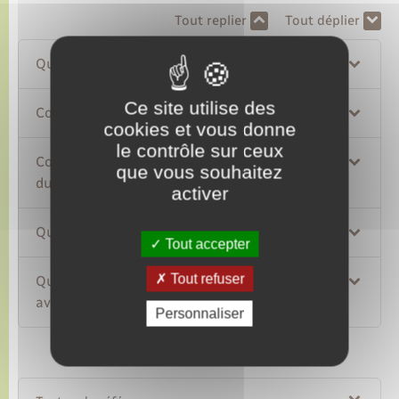
Tout replier
Tout déplier
Que signifie "être émancipé(e)" ?
Ce site utilise des
Comment faire la demande d'émancipation ?
cookies et vous donne
le contrôle sur ceux
Comment faire un recours contre la décision
que vous souhaitez
du juge ?
activer
Quels sont les effets de l'émancipation ?
Tout accepter
Tout refuser
Quelle est la relation du mineur émancipé
avec ses parents ?
Personnaliser