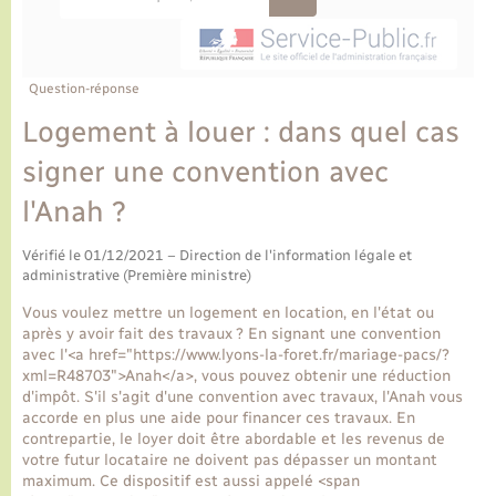
Ecole et cantine scolaire
Tourisme
CIDFF
Travaux - Autorisation d’occupation de l’espace
public
Ambulances
Permis de détention de chien
Transports scolaires
Bulletins d'informations communales
Etat-civil - Papiers - Citoyenneté
Recensement
Enfants – Jeunes
Aide à domicile
Question-réponse
Le personnel municipal
Logement - Urbanisme
Social
Logement à louer : dans quel cas
signer une convention avec
Comment venir à Lyons-la-Forêt
Loisirs
l'Anah ?
Plan interactif
Marchés de Lyons-la-Forêt
Vérifié le 01/12/2021 – Direction de l'information légale et
administrative (Première ministre)
Présentation de la commune
Nouvel habitant
Vous voulez mettre un logement en location, en l'état ou
après y avoir fait des travaux ? En signant une convention
Histoire et patrimoine
avec l'<a href="https://www.lyons-la-foret.fr/mariage-pacs/?
Numérique et services - accompagnement
xml=R48703">Anah</a>, vous pouvez obtenir une réduction
d'impôt. S'il s'agit d'une convention avec travaux, l'Anah vous
L’intercommunalité
accorde en plus une aide pour financer ces travaux. En
Organisation d’événement
contrepartie, le loyer doit être abordable et les revenus de
votre futur locataire ne doivent pas dépasser un montant
maximum. Ce dispositif est aussi appelé <span
Seniors