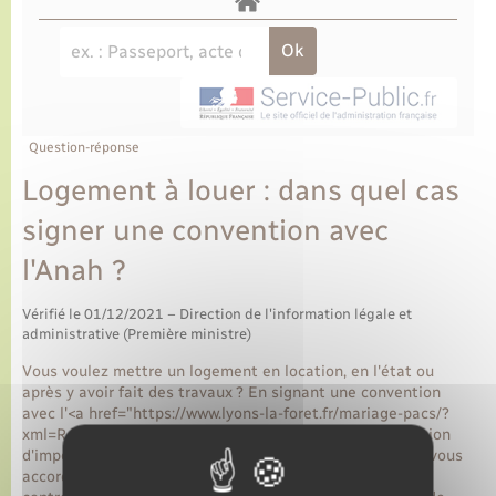
Question-réponse
Logement à louer : dans quel cas
signer une convention avec
l'Anah ?
Vérifié le 01/12/2021 – Direction de l'information légale et
administrative (Première ministre)
Vous voulez mettre un logement en location, en l'état ou
après y avoir fait des travaux ? En signant une convention
avec l'<a href="https://www.lyons-la-foret.fr/mariage-pacs/?
xml=R48703">Anah</a>, vous pouvez obtenir une réduction
d'impôt. S'il s'agit d'une convention avec travaux, l'Anah vous
accorde en plus une aide pour financer ces travaux. En