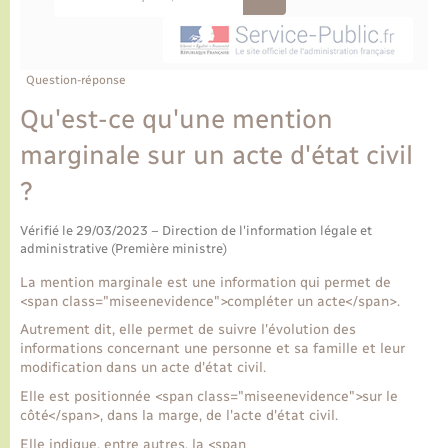
Ecole et cantine scolaire
Tourisme
CIDFF
Travaux - Autorisation d’occupation de l’espace
public
Ambulances
Permis de détention de chien
Transports scolaires
Bulletins d'informations communales
Etat-civil - Papiers - Citoyenneté
Recensement
Enfants – Jeunes
Aide à domicile
Question-réponse
Le personnel municipal
Logement - Urbanisme
Social
Qu'est-ce qu'une mention
marginale sur un acte d'état civil
Comment venir à Lyons-la-Forêt
Loisirs
?
Plan interactif
Marchés de Lyons-la-Forêt
Vérifié le 29/03/2023 – Direction de l'information légale et
administrative (Première ministre)
Présentation de la commune
Nouvel habitant
La mention marginale est une information qui permet de
<span class="miseenevidence">compléter un acte</span>.
Histoire et patrimoine
Numérique et services - accompagnement
Autrement dit, elle permet de suivre l'évolution des
informations concernant une personne et sa famille et leur
modification dans un acte d'état civil.
L’intercommunalité
Organisation d’événement
Elle est positionnée <span class="miseenevidence">sur le
côté</span>, dans la marge, de l'acte d'état civil.
Seniors
Elle indique, entre autres, la <span