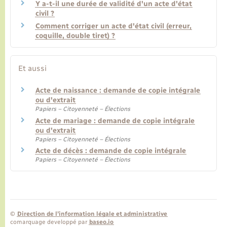
Y a-t-il une durée de validité d'un acte d'état
civil ?
Comment corriger un acte d'état civil (erreur,
coquille, double tiret) ?
Et aussi
Acte de naissance : demande de copie intégrale
ou d'extrait
Papiers – Citoyenneté – Élections
Acte de mariage : demande de copie intégrale
ou d'extrait
Papiers – Citoyenneté – Élections
Acte de décès : demande de copie intégrale
Papiers – Citoyenneté – Élections
©
Direction de l’information légale et administrative
comarquage developpé par
baseo.io