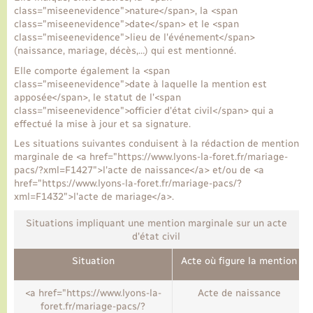
class="miseenevidence">nature</span>, la <span
class="miseenevidence">date</span> et le <span
Transports
class="miseenevidence">lieu de l'événement</span>
(naissance, mariage, décès,…) qui est mentionné.
Elle comporte également la <span
Voirie et espace public
class="miseenevidence">date à laquelle la mention est
apposée</span>, le statut de l'<span
class="miseenevidence">officier d'état civil</span> qui a
effectué la mise à jour et sa signature.
Les situations suivantes conduisent à la rédaction de mention
marginale de <a href="https://www.lyons-la-foret.fr/mariage-
pacs/?xml=F1427">l'acte de naissance</a> et/ou de <a
href="https://www.lyons-la-foret.fr/mariage-pacs/?
xml=F1432">l'acte de mariage</a>.
Situations impliquant une mention marginale sur un acte
d'état civil
Situation
Acte où figure la mention
<a href="https://www.lyons-la-
Acte de naissance
foret.fr/mariage-pacs/?