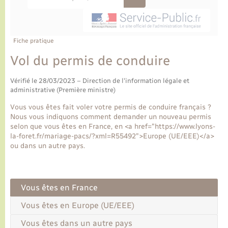
Ecole et cantine scolaire
Tourisme
CIDFF
Travaux - Autorisation d’occupation de l’espace
public
Ambulances
Permis de détention de chien
Transports scolaires
Bulletins d'informations communales
Etat-civil - Papiers - Citoyenneté
Recensement
Enfants – Jeunes
Aide à domicile
Fiche pratique
Le personnel municipal
Logement - Urbanisme
Social
Vol du permis de conduire
Comment venir à Lyons-la-Forêt
Vérifié le 28/03/2023 – Direction de l'information légale et
Loisirs
administrative (Première ministre)
Plan interactif
Vous vous êtes fait voler votre permis de conduire français ?
Marchés de Lyons-la-Forêt
Nous vous indiquons comment demander un nouveau permis
selon que vous êtes en France, en <a href="https://www.lyons-
Présentation de la commune
la-foret.fr/mariage-pacs/?xml=R55492">Europe (UE/EEE)</a>
Nouvel habitant
ou dans un autre pays.
Histoire et patrimoine
Numérique et services - accompagnement
Vous êtes en France
L’intercommunalité
Organisation d’événement
Vous êtes en Europe (UE/EEE)
Vous êtes dans un autre pays
Seniors