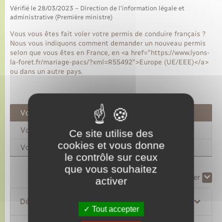
Vérifié le 28/03/2023 – Direction de l'information légale et
administrative (Première ministre)
Vous vous êtes fait voler votre permis de conduire français ?
Nous vous indiquons comment demander un nouveau permis
selon que vous êtes en France, en <a href="https://www.lyons-
la-foret.fr/mariage-pacs/?xml=R55492">Europe (UE/EEE)</a>
ou dans un autre pays.
Vous êtes en France
Vous êtes en Europe (UE/EEE)
Ce site utilise des
cookies et vous donne
Vous êtes dans un autre pays
le contrôle sur ceux
que vous souhaitez
Tout replier
Tout déplier
activer
Déclarer le vol du permis de conduire
Tout accepter