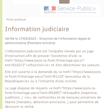
Ecole et cantine scolaire
Tourisme
CIDFF
Travaux - Autorisation d’occupation de l’espace
public
Ambulances
Permis de détention de chien
Transports scolaires
Bulletins d'informations communales
Etat-civil - Papiers - Citoyenneté
Recensement
Enfants – Jeunes
Aide à domicile
Fiche pratique
Le personnel municipal
Logement - Urbanisme
Social
Information judiciaire
Comment venir à Lyons-la-Forêt
Vérifié le 17/03/2023 – Direction de l'information légale et
Loisirs
administrative (Première ministre)
Plan interactif
L'information judiciaire est l'enquête menée par un juge
Marchés de Lyons-la-Forêt
d'instruction afin de prouver l'existence d'une <a
href="https://www.lyons-la-foret.fr/mariage-pacs/?
Présentation de la commune
xml=R10272">infraction</a> et d’en déterminer les auteurs.
Nouvel habitant
Elle est ouverte à la demande du <a href="https://www.lyons-
la-foret.fr/mariage-pacs/?xml=R1123">procureur de la
Histoire et patrimoine
Numérique et services - accompagnement
République</a> ou à l'initiative d'une victime.
Le juge dispose de moyens <a href="https://www.lyons-la-
L’intercommunalité
foret.fr/mariage-pacs/?xml=R52057">d'enquête (expertise,
Organisation d’événement
auditions…) </a>, de contraintes et de mesures privatives de
liberté (mandats, détention provisoire…) pour permettre de
découvrir la vérité.
Seniors