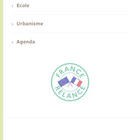
Ecole
Urbanisme
Agenda
FR
EN
Traduction du
DE
site automatisée