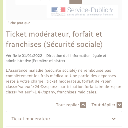
Ecole et cantine scolaire
Tourisme
CIDFF
Travaux - Autorisation d’occupation de l’espace
public
Ambulances
Permis de détention de chien
Transports scolaires
Bulletins d'informations communales
Etat-civil - Papiers - Citoyenneté
Recensement
Enfants – Jeunes
Aide à domicile
Fiche pratique
Le personnel municipal
Logement - Urbanisme
Social
Ticket modérateur, forfait et
franchises (Sécurité sociale)
Comment venir à Lyons-la-Forêt
Loisirs
Vérifié le 01/01/2022 – Direction de l'information légale et
Plan interactif
administrative (Première ministre)
Marchés de Lyons-la-Forêt
L'Assurance maladie (sécurité sociale) ne rembourse pas
Présentation de la commune
complètement les frais médicaux. Une partie des dépenses
Nouvel habitant
reste à votre charge : ticket modérateur, forfait de <span
class="valeur">24 €</span>, participation forfaitaire de <span
Histoire et patrimoine
class="valeur">1 €</span>, franchises médicales.
Numérique et services - accompagnement
Tout replier
Tout déplier
L’intercommunalité
Organisation d’événement
Ticket modérateur
Seniors