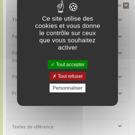
Tout replier
Tout déplier
Ce site utilise des
Ticket modérateur
cookies et vous donne
le contrôle sur ceux
Forfait de 24 € pour certains actes lourds
que vous souhaitez
activer
Forfait de participation aux urgences non
suivie d'une hospitalisation
Tout accepter
Tout refuser
Participation forfaitaire de 1 €
Personnaliser
Franchises médicales
Textes de référence