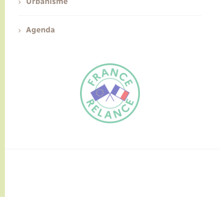
Urbanisme
Agenda
FR
EN
Traduction du
DE
site automatisée