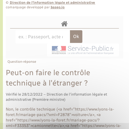
©
Direction de l’information légale et administrative
comarquage developpé par
baseo.io
Question-réponse
Peut-on faire le contrôle
technique à l'étranger ?
Vérifié le 28/12/2022 – Direction de l'information légale et
administrative (Première ministre)
Non, le contrôle technique (<a href="https://www.lyons-la-
foret.fr/mariage-pacs/?xml=F2878">voiture</a>, <a
href="https://www.lyons-la-foret.fr/mariage-pacs/?
xml=F33353">camionnette</a>,<a href="https://www.lyons-la-