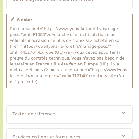
Transports
À noter
Pour la <a href="https://www.lyons-la-foret.fr/mariage-
Voirie et espace public
pacs/?xml=F1050">démarche d'immatriculation d'un
véhicule d'occasion de plus de 4 ans</a> acheté en <a
href="https://www.lyons-la-foret.fr/mariage-pacs/?
xml=R41270">Europe (UE)</a>, vous devez apporter la
preuve du contrôle technique. Vous n'avez pas besoin de
le refaire en France s'il a été fait en Europe (UE) il y a
moins de 6 mois (2 mois si une <a href="https://www.lyons-
la-foret.fr/mariage-pacs/?xml=R12140">contre-visite</a> a
été prescrite).
Textes de référence
Services en ligne et formulaires