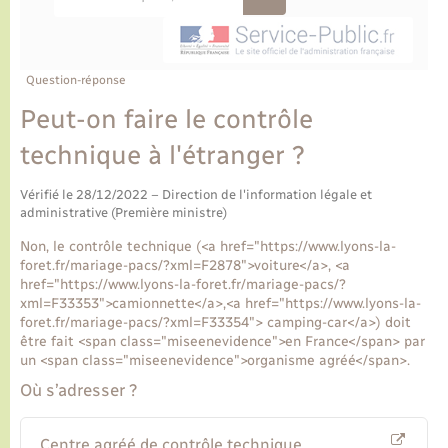
Ecole et cantine scolaire
Tourisme
CIDFF
Travaux - Autorisation d’occupation de l’espace
public
Ambulances
Permis de détention de chien
Transports scolaires
Bulletins d'informations communales
Etat-civil - Papiers - Citoyenneté
Recensement
Enfants – Jeunes
Aide à domicile
Question-réponse
Le personnel municipal
Logement - Urbanisme
Social
Peut-on faire le contrôle
technique à l'étranger ?
Comment venir à Lyons-la-Forêt
Loisirs
Vérifié le 28/12/2022 – Direction de l'information légale et
Plan interactif
administrative (Première ministre)
Marchés de Lyons-la-Forêt
Non, le contrôle technique (<a href="https://www.lyons-la-
Présentation de la commune
foret.fr/mariage-pacs/?xml=F2878">voiture</a>, <a
Nouvel habitant
href="https://www.lyons-la-foret.fr/mariage-pacs/?
xml=F33353">camionnette</a>,<a href="https://www.lyons-la-
Histoire et patrimoine
foret.fr/mariage-pacs/?xml=F33354"> camping-car</a>) doit
Numérique et services - accompagnement
être fait <span class="miseenevidence">en France</span> par
un <span class="miseenevidence">organisme agréé</span>.
L’intercommunalité
Organisation d’événement
Où s’adresser ?
Seniors
Centre agréé de contrôle technique