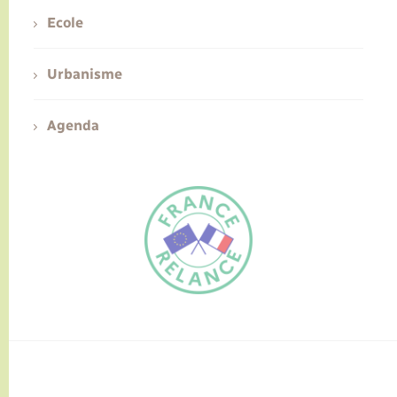
Ecole
Urbanisme
Agenda
FR
EN
Traduction du
DE
site automatisée