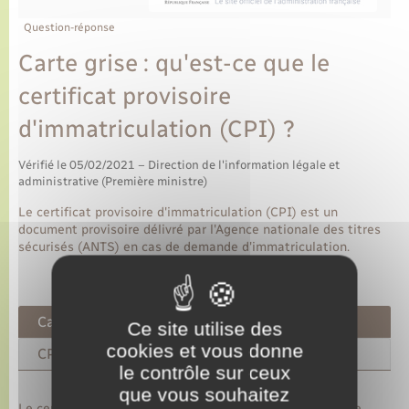
Question-réponse
Carte grise : qu'est-ce que le
certificat provisoire
d'immatriculation (CPI) ?
Vérifié le 05/02/2021 – Direction de l'information légale et
administrative (Première ministre)
Le certificat provisoire d'immatriculation (CPI) est un
document provisoire délivré par l'Agence nationale des titres
sécurisés (ANTS) en cas de demande d'immatriculation.
Cas général
Ce site utilise des
cookies et vous donne
CPI WW
le contrôle sur ceux
que vous souhaitez
Le certificat provisoire d’immatriculation (CPI) permet de