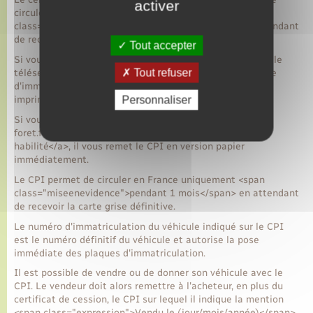
activer
circuler en France uniquement <span
class="miseenevidence">pendant 1 mois</span> en attendant
de recevoir la carte grise définitive.
Tout accepter
Si vous effectuez en ligne votre demande de carte grise, le
Tout refuser
téléservice vous met à disposition un certificat provisoire
d'immatriculation (CPI), que vous devez télécharger et
imprimer.
Personnaliser
Si vous faites appel à un <a href="https://www.lyons-la-
foret.fr/mariage-pacs/?xml=F20324">professionnel
habilité</a>, il vous remet le CPI en version papier
immédiatement.
Le CPI permet de circuler en France uniquement <span
class="miseenevidence">pendant 1 mois</span> en attendant
de recevoir la carte grise définitive.
Le numéro d'immatriculation du véhicule indiqué sur le CPI
est le numéro définitif du véhicule et autorise la pose
immédiate des plaques d'immatriculation.
Il est possible de vendre ou de donner son véhicule avec le
CPI. Le vendeur doit alors remettre à l'acheteur, en plus du
certificat de cession, le CPI sur lequel il indique la mention
<span class="expression">Vendu le (jour/mois/année)</span>