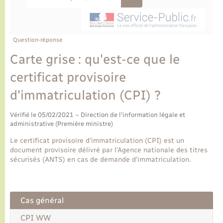
Ecole et cantine scolaire
Tourisme
CIDFF
Travaux - Autorisation d’occupation de l’espace
public
Ambulances
Permis de détention de chien
Transports scolaires
Bulletins d'informations communales
Etat-civil - Papiers - Citoyenneté
Recensement
Enfants – Jeunes
Aide à domicile
Question-réponse
Le personnel municipal
Logement - Urbanisme
Social
Carte grise : qu'est-ce que le
certificat provisoire
Comment venir à Lyons-la-Forêt
Loisirs
d'immatriculation (CPI) ?
Plan interactif
Marchés de Lyons-la-Forêt
Vérifié le 05/02/2021 – Direction de l'information légale et
administrative (Première ministre)
Présentation de la commune
Nouvel habitant
Le certificat provisoire d'immatriculation (CPI) est un
document provisoire délivré par l'Agence nationale des titres
Histoire et patrimoine
sécurisés (ANTS) en cas de demande d'immatriculation.
Numérique et services - accompagnement
L’intercommunalité
Organisation d’événement
Cas général
CPI WW
Seniors