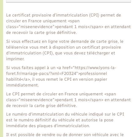
Transports
Le certificat provisoire d’immatriculation (CPI) permet de
circuler en France uniquement <span
class="miseenevidence">pendant 1 mois</span> en attendant
Voirie et espace public
de recevoir la carte grise définitive.
Si vous effectuez en ligne votre demande de carte grise, le
téléservice vous met à disposition un certificat provisoire
d'immatriculation (CPI), que vous devez télécharger et
imprimer.
Si vous faites appel à un <a href="https://www.lyons-la-
foret.fr/mariage-pacs/?xml=F20324">professionnel
habilité</a>, il vous remet le CPI en version papier
immédiatement.
Le CPI permet de circuler en France uniquement <span
class="miseenevidence">pendant 1 mois</span> en attendant
de recevoir la carte grise définitive.
Le numéro d'immatriculation du véhicule indiqué sur le CPI
est le numéro définitif du véhicule et autorise la pose
immédiate des plaques d'immatriculation.
Il est possible de vendre ou de donner son véhicule avec le