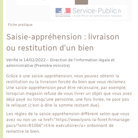
Ecole et cantine scolaire
Tourisme
CIDFF
Travaux - Autorisation d’occupation de l’espace
public
Ambulances
Permis de détention de chien
Transports scolaires
Bulletins d'informations communales
Etat-civil - Papiers - Citoyenneté
Recensement
Enfants – Jeunes
Aide à domicile
Fiche pratique
Le personnel municipal
Logement - Urbanisme
Social
Saisie-appréhension : livraison
ou restitution d'un bien
Comment venir à Lyons-la-Forêt
Loisirs
Vérifié le 14/02/2022 – Direction de l'information légale et
Plan interactif
administrative (Première ministre)
Marchés de Lyons-la-Forêt
Grâce à une saisie-appréhension, vous pouvez obtenir la
Présentation de la commune
restitution ou la livraison forcée du bien que vous réclamez.
Nouvel habitant
Une saisie-appréhension peut être nécessaire, par exemple,
lorsqu'un magasin refuse de vous livrer un objet que vous avez
Histoire et patrimoine
déjà payé ou lorsqu'une personne, une fois livrée, ne paie pas
Numérique et services - accompagnement
le reliquat (c'est-à-dire la somme restant due).
Les règles de la saisie-appréhension diffèrent selon que vous
L’intercommunalité
Organisation d’événement
avez ou non un <a href="https://www.lyons-la-foret.fr/mariage-
pacs/?xml=R1056">titre exécutoire</a> ordonnant de
remettre le bien.
Seniors