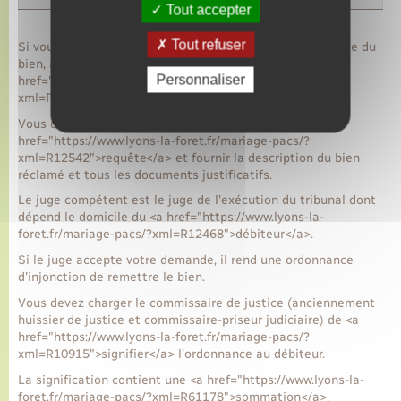
Tout accepter
Tout refuser
Si vous n'avez pas de titre exécutoire ordonnant la remise du
bien, alors vous devez demander au juge une <a
Personnaliser
href="https://www.lyons-la-foret.fr/mariage-pacs/?
xml=F35820">injonction de délivrer ou de restituer</a>.
Vous devez faire votre demande par <a
href="https://www.lyons-la-foret.fr/mariage-pacs/?
xml=R12542">requête</a> et fournir la description du bien
réclamé et tous les documents justificatifs.
Le juge compétent est le juge de l'exécution du tribunal dont
dépend le domicile du <a href="https://www.lyons-la-
foret.fr/mariage-pacs/?xml=R12468">débiteur</a>.
Si le juge accepte votre demande, il rend une ordonnance
d'injonction de remettre le bien.
Vous devez charger le commissaire de justice (anciennement
huissier de justice et commissaire-priseur judiciaire) de <a
href="https://www.lyons-la-foret.fr/mariage-pacs/?
xml=R10915">signifier</a> l'ordonnance au débiteur.
La signification contient une <a href="https://www.lyons-la-
foret.fr/mariage-pacs/?xml=R61178">sommation</a>.