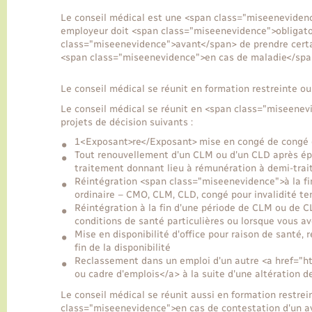
Le conseil médical est une <span class="miseeneviden
employeur doit <span class="miseenevidence">obligat
class="miseenevidence">avant</span> de prendre certai
<span class="miseenevidence">en cas de maladie</spa
Le conseil médical se réunit en formation restreinte ou
Le conseil médical se réunit en <span class="miseenev
projets de décision suivants :
1<Exposant>re</Exposant> mise en congé de congé 
Tout renouvellement d'un CLM ou d'un CLD après épu
traitement donnant lieu à rémunération à demi-tra
Réintégration <span class="miseenevidence">à la fi
ordinaire – CMO, CLM, CLD, congé pour invalidité te
Réintégration à la fin d'une période de CLM ou de C
conditions de santé particulières ou lorsque vous a
Mise en disponibilité d'office pour raison de santé, 
fin de la disponibilité
Reclassement dans un emploi d'un autre <a href="ht
ou cadre d'emplois</a> à la suite d'une altération d
Le conseil médical se réunit aussi en formation restrein
class="miseenevidence">en cas de contestation d'un a