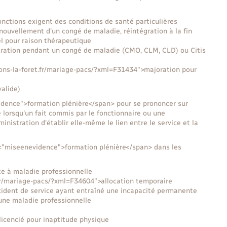
onctions exigent des conditions de santé particulières
ouvellement d'un congé de maladie, réintégration à la fin
el pour raison thérapeutique
ration pendant un congé de maladie (CMO, CLM, CLD) ou Citis
yons-la-foret.fr/mariage-pacs/?xml=F31434">majoration pour
alide)
idence">formation plénière</span> pour se prononcer sur
e lorsqu'un fait commis par le fonctionnaire ou une
nistration d'établir elle-même le lien entre le service et la
s="miseenevidence">formation plénière</span> dans les
e à maladie professionnelle
t.fr/mariage-pacs/?xml=F34604">allocation temporaire
accident de service ayant entraîné une incapacité permanente
une maladie professionnelle
 licencié pour inaptitude physique