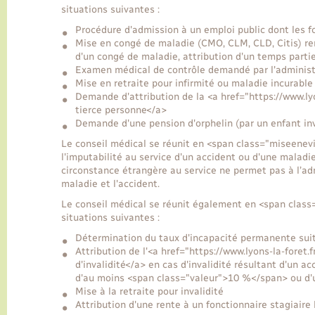
situations suivantes :
Procédure d'admission à un emploi public dont les f
Mise en congé de maladie (CMO, CLM, CLD, Citis) ren
d'un congé de maladie, attribution d'un temps parti
Examen médical de contrôle demandé par l'administ
Mise en retraite pour infirmité ou maladie incurable
Demande d'attribution de la <a href="https://www.l
tierce personne</a>
Demande d'une pension d'orphelin (par un enfant inv
Le conseil médical se réunit en <span class="miseenev
l'imputabilité au service d'un accident ou d'une maladi
circonstance étrangère au service ne permet pas à l’admi
maladie et l'accident.
Le conseil médical se réunit également en <span clas
situations suivantes :
Détermination du taux d'incapacité permanente suit
Attribution de l'<a href="https://www.lyons-la-fore
d'invalidité</a> en cas d'invalidité résultant d'un 
d'au moins <span class="valeur">10 %</span> ou d'
Mise à la retraite pour invalidité
Attribution d'une rente à un fonctionnaire stagiaire