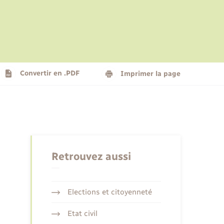
Le personnel municipal
Social
Logement - Urbanisme
Présentation de la commune
Convertir en .PDF
Imprimer la page
Nouvel habitant
Seniors
Retrouvez aussi
Elections et citoyenneté
Etat civil