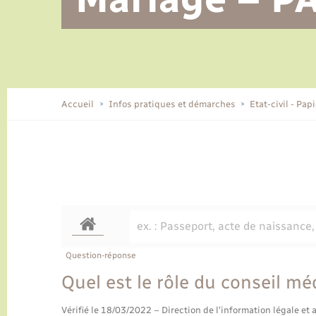
Alerte et informations aux
Location de 2 roues
Conseil municipal
Parrainage civil
Tourisme
Ecole et cantine scolaire
EHPAD local
populations
CIDFF
Travaux - Autorisation d’occupation
Eau - Assainissement
de l’espace public
Comment venir à Lyons-la-Forêt
Accueil
Infos pratiques et démarches
Etat-civil - Pap
Loisirs
Histoire et patrimoine
Numérique et services -
accompagnement
Transports
Question-réponse
Quel est le rôle du conseil mé
Vérifié le 18/03/2022 – Direction de l'information légale et 