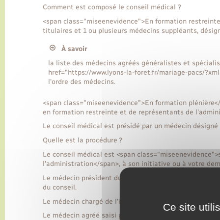
Comment est composé le conseil médical ?
<span class="miseenevidence">En formation restreinte
titulaires et 1 ou plusieurs médecins suppléants, dési
À savoir
la liste des médecins agréés généralistes et spécialist
href="https://www.lyons-la-foret.fr/mariage-pacs/?x
l'ordre des médecins.
<span class="miseenevidence">En formation plénière</
en formation restreinte et de représentants de l'admini
Le conseil médical est présidé par un médecin désigné p
Quelle est la procédure ?
Le conseil médical est <span class="miseenevidence">
l'administration</span>, à son initiative ou à votre de
Le médecin président du conseil médical instruit le dos
du conseil.
Le médecin chargé de l'instruction peut recourir à l'ex
Ce site util
Le médecin agréé saisi pour expertise rend un avis écrit