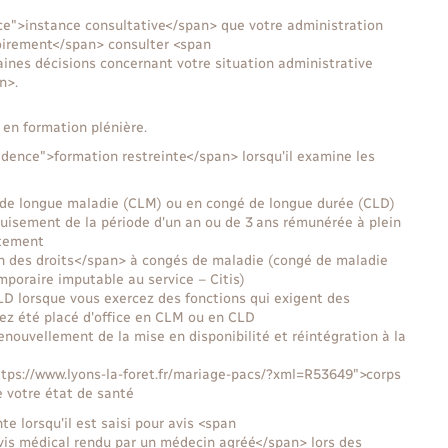
ce">instance consultative</span> que votre administration
oirement</span> consulter <span
nes décisions concernant votre situation administrative
n>.
 en formation plénière.
idence">formation restreinte</span> lorsqu'il examine les
de longue maladie (CLM) ou en congé de longue durée (CLD)
isement de la période d'un an ou de 3 ans rémunérée à plein
itement
n des droits</span> à congés de maladie (congé de maladie
mporaire imputable au service – Citis)
LD lorsque vous exercez des fonctions qui exigent des
vez été placé d'office en CLM ou en CLD
renouvellement de la mise en disponibilité et réintégration à la
tps://www.lyons-la-foret.fr/mariage-pacs/?xml=R53649">corps
e votre état de santé
te lorsqu'il est saisi pour avis <span
vis médical rendu par un médecin agréé</span> lors des