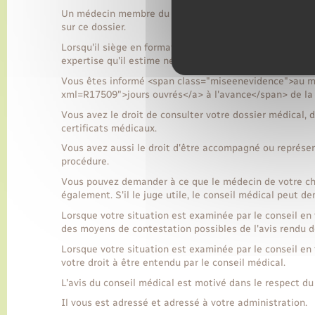
Un médecin membre du conseil médical intervenu sur un
sur ce dossier.
Lorsqu'il siège en formation plénière, le conseil médic
expertise qu'il estime nécessaire.
Vous êtes informé <span class="miseenevidence">au moi
xml=R17509">jours ouvrés</a> à l'avance</span> de la 
Vous avez le droit de consulter votre dossier médical, 
certificats médicaux.
Vous avez aussi le droit d'être accompagné ou représen
procédure.
Vous pouvez demander à ce que le médecin de votre cho
également. S'il le juge utile, le conseil médical peut 
Lorsque votre situation est examinée par le conseil en 
des moyens de contestation possibles de l'avis rendu d
Lorsque votre situation est examinée par le conseil en 
votre droit à être entendu par le conseil médical.
L'avis du conseil médical est motivé dans le respect du
Il vous est adressé et adressé à votre administration.