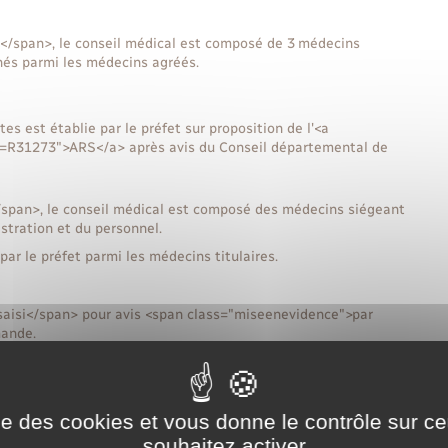
</span>, le conseil médical est composé de 3 médecins
gnés parmi les médecins agréés.
es est établie par le préfet sur proposition de l'<a
ml=R31273">ARS</a> après avis du Conseil départemental de
span>, le conseil médical est composé des médecins siégeant
stration et du personnel.
ar le préfet parmi les médecins titulaires.
saisi</span> pour avis <span class="miseenevidence">par
mande.
sier. Il peut confier l'instruction à un autre médecin membre
pertise d'un médecin agréé.
ise des cookies et vous donne le contrôle sur 
 et peut assister au conseil sans participer au vote.
souhaitez activer