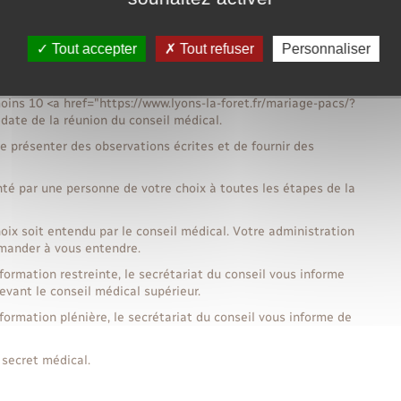
 dossier en tant qu'expert ne peut pas prendre part au vote
Tout accepter
Tout refuser
Personnaliser
al peut faire procéder par l'administration à une enquête ou une
ns 10 <a href="https://www.lyons-la-foret.fr/mariage-pacs/?
date de la réunion du conseil médical.
de présenter des observations écrites et de fournir des
té par une personne de votre choix à toutes les étapes de la
ix soit entendu par le conseil médical. Votre administration
demander à vous entendre.
formation restreinte, le secrétariat du conseil vous informe
evant le conseil médical supérieur.
formation plénière, le secrétariat du conseil vous informe de
 secret médical.