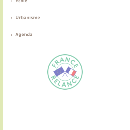
Ecole
Urbanisme
Agenda
FR
EN
Traduction du
DE
site automatisée