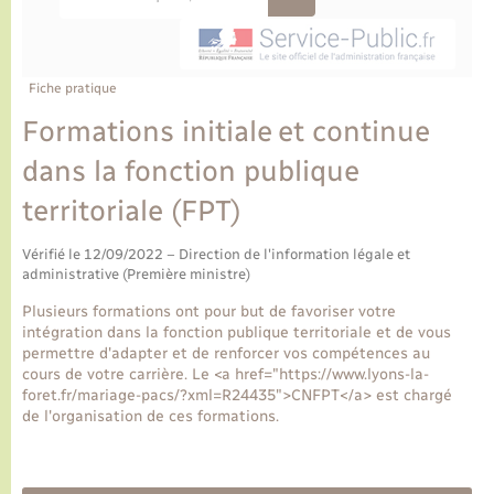
Ecole et cantine scolaire
Tourisme
CIDFF
Travaux - Autorisation d’occupation de l’espace
public
Ambulances
Permis de détention de chien
Transports scolaires
Bulletins d'informations communales
Etat-civil - Papiers - Citoyenneté
Recensement
Enfants – Jeunes
Aide à domicile
Fiche pratique
Le personnel municipal
Logement - Urbanisme
Social
Formations initiale et continue
dans la fonction publique
Comment venir à Lyons-la-Forêt
Loisirs
territoriale (FPT)
Plan interactif
Marchés de Lyons-la-Forêt
Vérifié le 12/09/2022 – Direction de l'information légale et
administrative (Première ministre)
Présentation de la commune
Nouvel habitant
Plusieurs formations ont pour but de favoriser votre
intégration dans la fonction publique territoriale et de vous
Histoire et patrimoine
permettre d'adapter et de renforcer vos compétences au
Numérique et services - accompagnement
cours de votre carrière. Le <a href="https://www.lyons-la-
foret.fr/mariage-pacs/?xml=R24435">CNFPT</a> est chargé
L’intercommunalité
de l'organisation de ces formations.
Organisation d’événement
Seniors