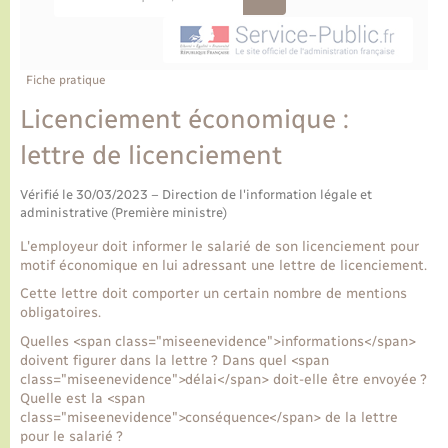
Ecole et cantine scolaire
Tourisme
CIDFF
Travaux - Autorisation d’occupation de l’espace
public
Ambulances
Permis de détention de chien
Transports scolaires
Bulletins d'informations communales
Etat-civil - Papiers - Citoyenneté
Recensement
Enfants – Jeunes
Aide à domicile
Fiche pratique
Le personnel municipal
Logement - Urbanisme
Social
Licenciement économique :
lettre de licenciement
Comment venir à Lyons-la-Forêt
Loisirs
Vérifié le 30/03/2023 – Direction de l'information légale et
Plan interactif
administrative (Première ministre)
Marchés de Lyons-la-Forêt
L'employeur doit informer le salarié de son licenciement pour
Présentation de la commune
motif économique en lui adressant une lettre de licenciement.
Nouvel habitant
Cette lettre doit comporter un certain nombre de mentions
obligatoires.
Histoire et patrimoine
Numérique et services - accompagnement
Quelles <span class="miseenevidence">informations</span>
doivent figurer dans la lettre ? Dans quel <span
L’intercommunalité
class="miseenevidence">délai</span> doit-elle être envoyée ?
Organisation d’événement
Quelle est la <span
class="miseenevidence">conséquence</span> de la lettre
pour le salarié ?
Seniors