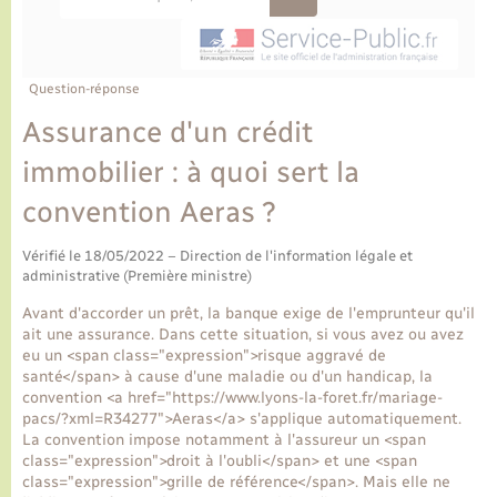
Ecole et cantine scolaire
Tourisme
CIDFF
Travaux - Autorisation d’occupation de l’espace
public
Ambulances
Permis de détention de chien
Transports scolaires
Bulletins d'informations communales
Etat-civil - Papiers - Citoyenneté
Recensement
Enfants – Jeunes
Aide à domicile
Question-réponse
Le personnel municipal
Logement - Urbanisme
Social
Assurance d'un crédit
immobilier : à quoi sert la
Comment venir à Lyons-la-Forêt
Loisirs
convention Aeras ?
Plan interactif
Marchés de Lyons-la-Forêt
Vérifié le 18/05/2022 – Direction de l'information légale et
administrative (Première ministre)
Présentation de la commune
Nouvel habitant
Avant d'accorder un prêt, la banque exige de l'emprunteur qu'il
ait une assurance. Dans cette situation, si vous avez ou avez
Histoire et patrimoine
eu un <span class="expression">risque aggravé de
Numérique et services - accompagnement
santé</span> à cause d'une maladie ou d'un handicap, la
convention <a href="https://www.lyons-la-foret.fr/mariage-
L’intercommunalité
pacs/?xml=R34277">Aeras</a> s'applique automatiquement.
Organisation d’événement
La convention impose notamment à l'assureur un <span
class="expression">droit à l'oubli</span> et une <span
class="expression">grille de référence</span>. Mais elle ne
Seniors