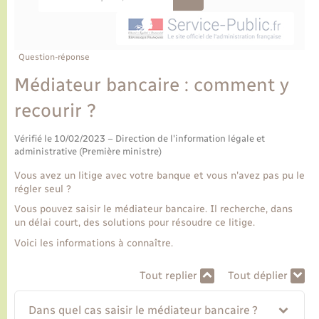
Ecole et cantine scolaire
Tourisme
CIDFF
Travaux - Autorisation d’occupation de l’espace
public
Ambulances
Permis de détention de chien
Transports scolaires
Bulletins d'informations communales
Etat-civil - Papiers - Citoyenneté
Recensement
Enfants – Jeunes
Aide à domicile
Question-réponse
Le personnel municipal
Logement - Urbanisme
Social
Médiateur bancaire : comment y
recourir ?
Comment venir à Lyons-la-Forêt
Loisirs
Vérifié le 10/02/2023 – Direction de l'information légale et
Plan interactif
administrative (Première ministre)
Marchés de Lyons-la-Forêt
Vous avez un litige avec votre banque et vous n'avez pas pu le
Présentation de la commune
régler seul ?
Nouvel habitant
Vous pouvez saisir le médiateur bancaire. Il recherche, dans
un délai court, des solutions pour résoudre ce litige.
Histoire et patrimoine
Numérique et services - accompagnement
Voici les informations à connaître.
L’intercommunalité
Organisation d’événement
Tout replier
Tout déplier
Dans quel cas saisir le médiateur bancaire ?
Seniors