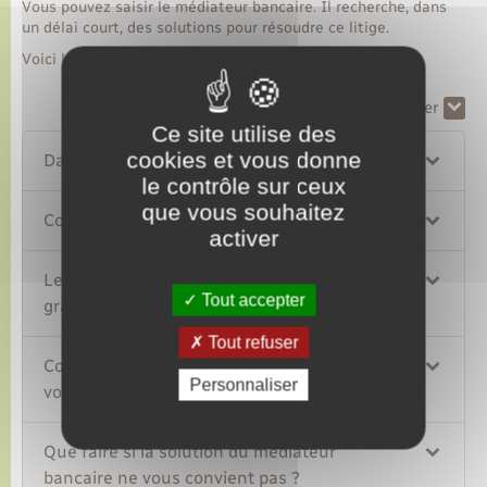
Vous pouvez saisir le médiateur bancaire. Il recherche, dans
un délai court, des solutions pour résoudre ce litige.
Voici les informations à connaître.
Tout replier
Tout déplier
Ce site utilise des
cookies et vous donne
Dans quel cas saisir le médiateur bancaire ?
le contrôle sur ceux
que vous souhaitez
Comment saisir le médiateur bancaire ?
activer
Le recours au médiateur bancaire est-il
Tout accepter
gratuit ?
Tout refuser
Comment le médiateur bancaire répond-il à
Personnaliser
votre demande ?
Que faire si la solution du médiateur
bancaire ne vous convient pas ?