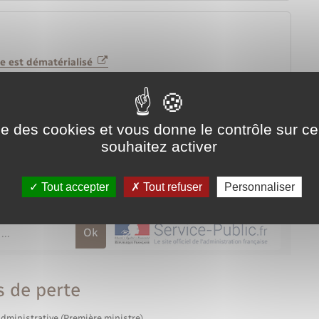
ance est dématérialisé
rtes d'identité et les passeports
ise des cookies et vous donne le contrôle sur 
souhaitez activer
Tout accepter
Tout refuser
Personnaliser
s de perte
administrative (Première ministre)