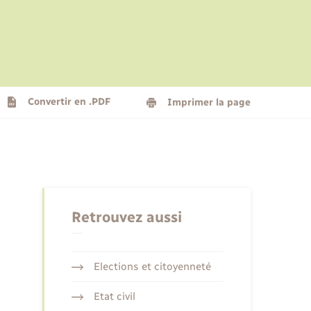
Le personnel municipal
Social
Logement - Urbanisme
Présentation de la commune
Convertir en .PDF
Imprimer la page
Nouvel habitant
Seniors
Retrouvez aussi
Elections et citoyenneté
Etat civil