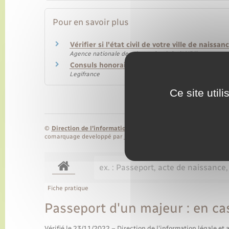
Pour en savoir plus
Vérifier si l'état civil de votre ville de naiss
Agence nationale des titres sécurisés (ANTS)
Consuls honoraires habilités à remettre les ca
Legifrance
Ce site util
©
Direction de l’information légale et administrative
comarquage developpé par
baseo.io
Fiche pratique
Passeport d'un majeur : en ca
Vérifié le 23/11/2022 – Direction de l'information légale et 