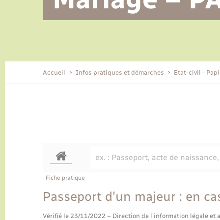
Alerte et informations aux
Location de 2 roues
Conseil municipal
Parrainage civil
Tourisme
Ecole et cantine scolaire
EHPAD local
populations
CIDFF
Travaux - Autorisation d’occupation
Eau - Assainissement
de l’espace public
Comment venir à Lyons-la-Forêt
Accueil
Infos pratiques et démarches
Etat-civil - Pap
Loisirs
Histoire et patrimoine
Numérique et services -
accompagnement
Transports
Fiche pratique
Passeport d'un majeur : en ca
Vérifié le 23/11/2022 – Direction de l'information légale et 