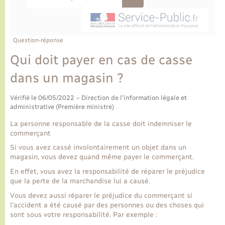
Ecole et cantine scolaire
Tourisme
CIDFF
Travaux - Autorisation d’occupation de l’espace
public
Ambulances
Permis de détention de chien
Transports scolaires
Bulletins d'informations communales
Etat-civil - Papiers - Citoyenneté
Recensement
Enfants – Jeunes
Aide à domicile
Question-réponse
Le personnel municipal
Logement - Urbanisme
Social
Qui doit payer en cas de casse
dans un magasin ?
Comment venir à Lyons-la-Forêt
Loisirs
Vérifié le 06/05/2022 – Direction de l'information légale et
Plan interactif
administrative (Première ministre)
Marchés de Lyons-la-Forêt
La personne responsable de la casse doit indemniser le
Présentation de la commune
commerçant
Nouvel habitant
Si vous avez cassé involontairement un objet dans un
magasin, vous devez quand même payer le commerçant.
Histoire et patrimoine
Numérique et services - accompagnement
En effet, vous avez la responsabilité de réparer le préjudice
que la perte de la marchandise lui a causé.
L’intercommunalité
Organisation d’événement
Vous devez aussi réparer le préjudice du commerçant si
l'accident a été causé par des personnes ou des choses qui
sont sous votre responsabilité. Par exemple :
Seniors