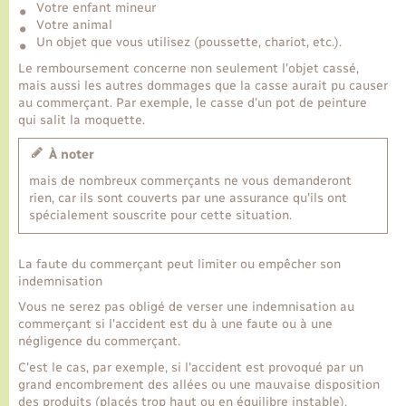
Votre enfant mineur
Votre animal
Un objet que vous utilisez (poussette, chariot, etc.).
Transports
Le remboursement concerne non seulement l'objet cassé,
mais aussi les autres dommages que la casse aurait pu causer
Voirie et espace public
au commerçant. Par exemple, le casse d'un pot de peinture
qui salit la moquette.
À noter
mais de nombreux commerçants ne vous demanderont
rien, car ils sont couverts par une assurance qu'ils ont
spécialement souscrite pour cette situation.
La faute du commerçant peut limiter ou empêcher son
indemnisation
Vous ne serez pas obligé de verser une indemnisation au
commerçant si l'accident est du à une faute ou à une
négligence du commerçant.
C'est le cas, par exemple, si l'accident est provoqué par un
grand encombrement des allées ou une mauvaise disposition
des produits (placés trop haut ou en équilibre instable).