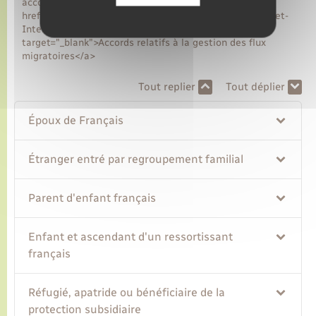
accord sur les flux migratoires</a>.<a
href="https://www.immigration.interieur.gouv.fr/Europe-et-
International/Les-accords-bilateraux"
target="_blank">Accords relatifs à la gestion des flux
migratoires</a>
Tout replier
Tout déplier
Époux de Français
Étranger entré par regroupement familial
Parent d'enfant français
Enfant et ascendant d'un ressortissant
français
Réfugié, apatride ou bénéficiaire de la
protection subsidiaire