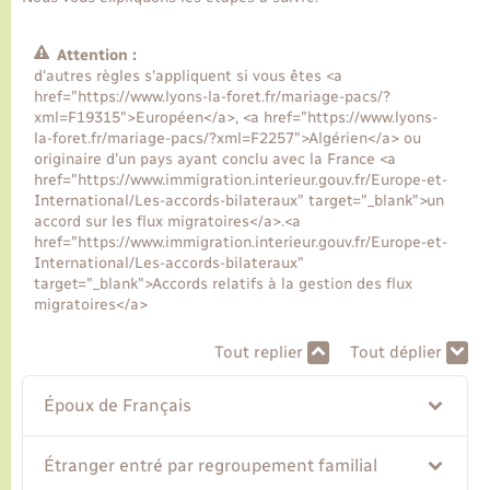
Transports
Attention :
d'autres règles s'appliquent si vous êtes <a
href="https://www.lyons-la-foret.fr/mariage-pacs/?
Voirie et espace public
xml=F19315">Européen</a>, <a href="https://www.lyons-
la-foret.fr/mariage-pacs/?xml=F2257">Algérien</a> ou
originaire d'un pays ayant conclu avec la France <a
href="https://www.immigration.interieur.gouv.fr/Europe-et-
International/Les-accords-bilateraux" target="_blank">un
accord sur les flux migratoires</a>.<a
href="https://www.immigration.interieur.gouv.fr/Europe-et-
International/Les-accords-bilateraux"
target="_blank">Accords relatifs à la gestion des flux
migratoires</a>
Tout replier
Tout déplier
Époux de Français
Étranger entré par regroupement familial