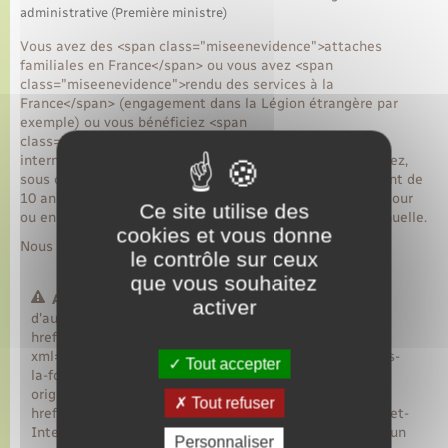
administrative (Première ministre)
Vous avez des <span class="miseenevidence">attaches
familiales en France</span> ou vous avez <span
class="miseenevidence">rendu des services à la
France</span> (engagement dans la Légion étrangère par
exemple) ou vous bénéficiez <span
class="miseenevidence">d'une protection
internationale</span> (réfugié par exemple) ? Vous pouvez,
sous certaines conditions, demander une carte de résident de
10 ans. Elle peut vous être remise en premier titre de séjour
Ce site utilise des
ou en renouvellement d'une carte temporaire ou pluriannuelle.
cookies et vous donne
Nous vous expliquons les étapes à suivre.
le contrôle sur ceux
que vous souhaitez
Attention :
activer
d'autres règles s'appliquent si vous êtes <a
href="https://www.lyons-la-foret.fr/mariage-pacs/?
xml=F19315">Européen</a>, <a href="https://www.lyons-
Tout accepter
la-foret.fr/mariage-pacs/?xml=F2257">Algérien</a> ou
originaire d'un pays ayant conclu avec la France <a
Tout refuser
href="https://www.immigration.interieur.gouv.fr/Europe-et-
International/Les-accords-bilateraux" target="_blank">un
Personnaliser