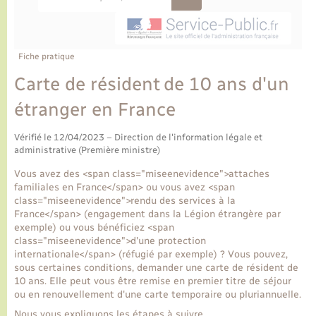
Ecole et cantine scolaire
Tourisme
CIDFF
Travaux - Autorisation d’occupation de l’espace
public
Ambulances
Permis de détention de chien
Transports scolaires
Bulletins d'informations communales
Etat-civil - Papiers - Citoyenneté
Recensement
Enfants – Jeunes
Aide à domicile
Fiche pratique
Le personnel municipal
Logement - Urbanisme
Social
Carte de résident de 10 ans d'un
étranger en France
Comment venir à Lyons-la-Forêt
Loisirs
Vérifié le 12/04/2023 – Direction de l'information légale et
Plan interactif
administrative (Première ministre)
Marchés de Lyons-la-Forêt
Vous avez des <span class="miseenevidence">attaches
Présentation de la commune
familiales en France</span> ou vous avez <span
Nouvel habitant
class="miseenevidence">rendu des services à la
France</span> (engagement dans la Légion étrangère par
Histoire et patrimoine
exemple) ou vous bénéficiez <span
Numérique et services - accompagnement
class="miseenevidence">d'une protection
internationale</span> (réfugié par exemple) ? Vous pouvez,
L’intercommunalité
sous certaines conditions, demander une carte de résident de
Organisation d’événement
10 ans. Elle peut vous être remise en premier titre de séjour
ou en renouvellement d'une carte temporaire ou pluriannuelle.
Seniors
Nous vous expliquons les étapes à suivre.