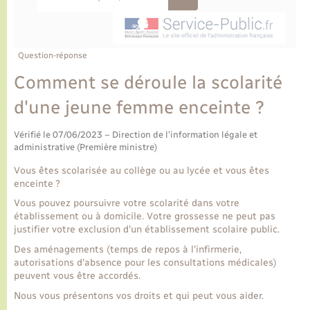
Ecole et cantine scolaire
Tourisme
CIDFF
Travaux - Autorisation d’occupation de l’espace
public
Ambulances
Permis de détention de chien
Transports scolaires
Bulletins d'informations communales
Etat-civil - Papiers - Citoyenneté
Recensement
Enfants – Jeunes
Aide à domicile
Question-réponse
Le personnel municipal
Logement - Urbanisme
Social
Comment se déroule la scolarité
d'une jeune femme enceinte ?
Comment venir à Lyons-la-Forêt
Loisirs
Vérifié le 07/06/2023 – Direction de l'information légale et
Plan interactif
administrative (Première ministre)
Marchés de Lyons-la-Forêt
Vous êtes scolarisée au collège ou au lycée et vous êtes
Présentation de la commune
enceinte ?
Nouvel habitant
Vous pouvez poursuivre votre scolarité dans votre
établissement ou à domicile. Votre grossesse ne peut pas
Histoire et patrimoine
Numérique et services - accompagnement
justifier votre exclusion d'un établissement scolaire public.
Des aménagements (temps de repos à l'infirmerie,
L’intercommunalité
autorisations d'absence pour les consultations médicales)
Organisation d’événement
peuvent vous être accordés.
Nous vous présentons vos droits et qui peut vous aider.
Seniors