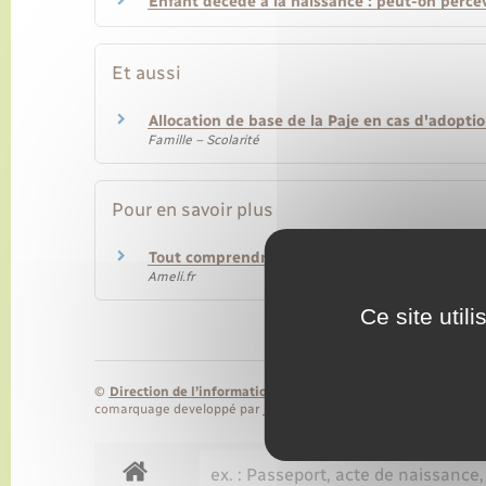
Enfant décédé à la naissance : peut-on percev
Et aussi
Allocation de base de la Paje en cas d'adopti
Famille – Scolarité
Pour en savoir plus
Tout comprendre sur l’allocation de base
Ameli.fr
Ce site util
©
Direction de l’information légale et administrative
comarquage developpé par
baseo.io