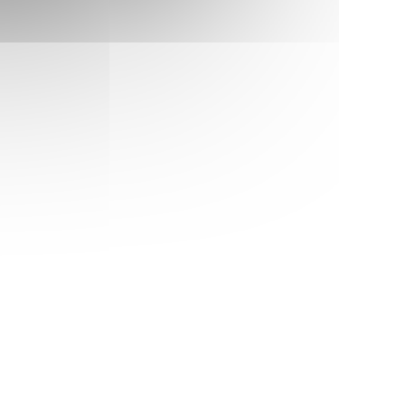
l du jeune enfant (Paje) ?