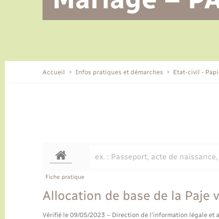
Alerte et informations aux
Location de 2 roues
Conseil municipal
Parrainage civil
Tourisme
Ecole et cantine scolaire
EHPAD local
populations
CIDFF
Travaux - Autorisation d’occupation
Eau - Assainissement
de l’espace public
Comment venir à Lyons-la-Forêt
Accueil
Infos pratiques et démarches
Etat-civil - Pap
Loisirs
Histoire et patrimoine
Numérique et services -
accompagnement
Transports
Fiche pratique
Allocation de base de la Paje 
Vérifié le 09/05/2023 – Direction de l'information légale et 