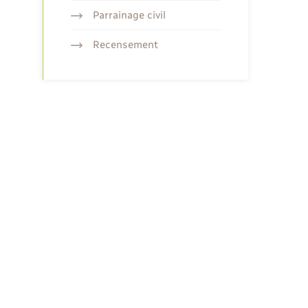
Parrainage civil
Recensement
l du jeune enfant (Paje) ?