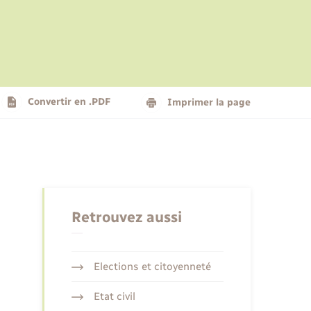
Le personnel municipal
Social
Logement - Urbanisme
Présentation de la commune
Convertir en .PDF
Imprimer la page
Nouvel habitant
Seniors
Retrouvez aussi
Elections et citoyenneté
Etat civil