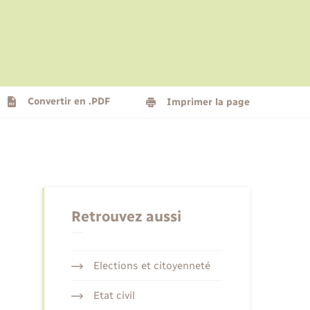
Le personnel municipal
Social
Logement - Urbanisme
Présentation de la commune
Convertir en .PDF
Imprimer la page
Nouvel habitant
Seniors
Retrouvez aussi
Elections et citoyenneté
Etat civil