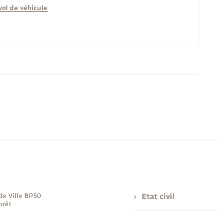
vol de véhicule
de Ville BP50
Etat civil
orêt