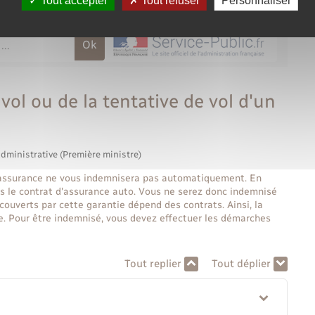
Tout accepter
Tout refuser
Personnaliser
ol ou de la tentative de vol d'un
administrative (Première ministre)
 l'assurance ne vous indemnisera pas automatiquement. En
dans le contrat d'assurance auto. Vous ne serez donc indemnisé
 couverts par cette garantie dépend des contrats. Ainsi, la
le. Pour être indemnisé, vous devez effectuer les démarches
Tout replier
Tout déplier