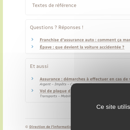
Textes de référence
Questions ? Réponses !
Franchise d'assurance auto : comment ça ma
Épave : que devient la voiture accidentée ?
Et aussi
Assurance : démarches à effectuer en cas de 
Argent – Impôts – Consommation
Vol de plaque d'immatriculation
Transports – Mobilité
Ce site util
©
Direction de l’information légale et administrative