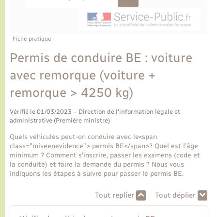
Ecole et cantine scolaire
Tourisme
CIDFF
Travaux - Autorisation d’occupation de l’espace
public
Ambulances
Permis de détention de chien
Transports scolaires
Bulletins d'informations communales
Etat-civil - Papiers - Citoyenneté
Recensement
Enfants – Jeunes
Aide à domicile
Fiche pratique
Le personnel municipal
Logement - Urbanisme
Social
Permis de conduire BE : voiture
avec remorque (voiture +
Comment venir à Lyons-la-Forêt
Loisirs
remorque > 4250 kg)
Plan interactif
Marchés de Lyons-la-Forêt
Vérifié le 01/03/2023 – Direction de l'information légale et
administrative (Première ministre)
Présentation de la commune
Nouvel habitant
Quels véhicules peut-on conduire avec le<span
class="miseenevidence"> permis BE</span>? Quel est l'âge
Histoire et patrimoine
minimum ? Comment s'inscrire, passer les examens (code et
Numérique et services - accompagnement
la conduite) et faire la demande du permis ? Nous vous
indiquons les étapes à suivre pour passer le permis BE.
L’intercommunalité
Organisation d’événement
Tout replier
Tout déplier
Seniors