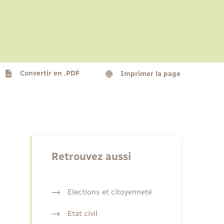
Le personnel municipal
Social
Logement - Urbanisme
Présentation de la commune
Convertir en .PDF
Imprimer la page
Nouvel habitant
Seniors
Retrouvez aussi
Elections et citoyenneté
Etat civil