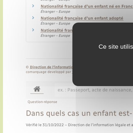
Nationalité française d'un enfant né en Fran
Étranger – Europe
Nationalité française d'un enfant adopté
Étranger – Europe
Nationalité française d'un enfant recueilli
Étranger – Europe
Ce site util
©
Direction de l’information légale et administrative
comarquage developpé par
baseo.io
Question-réponse
Dans quels cas un enfant est-i
Vérifié le 31/10/2022 – Direction de l'information légale et 