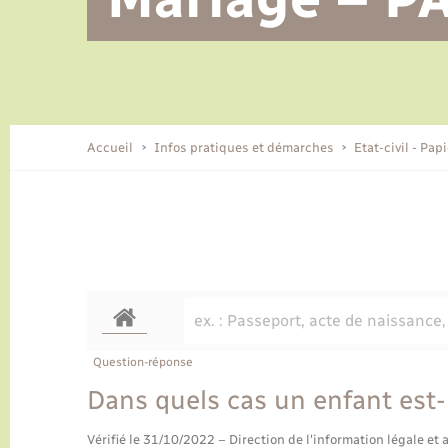
Alerte et informations aux
Location de 2 roues
Conseil municipal
Parrainage civil
Tourisme
Ecole et cantine scolaire
EHPAD local
populations
CIDFF
Travaux - Autorisation d’occupation
Eau - Assainissement
de l’espace public
Comment venir à Lyons-la-Forêt
Accueil
Infos pratiques et démarches
Etat-civil - Pap
Loisirs
Histoire et patrimoine
Numérique et services -
accompagnement
Transports
Question-réponse
Dans quels cas un enfant est-i
Vérifié le 31/10/2022 – Direction de l'information légale et 