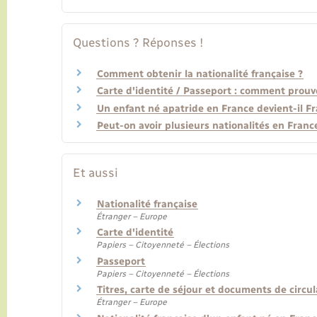
Questions ? Réponses !
Comment obtenir la nationalité française ?
Carte d'identité / Passeport : comment prouve
Un enfant né apatride en France devient-il Fr
Peut-on avoir plusieurs nationalités en Franc
Et aussi
Nationalité française
Étranger – Europe
Carte d'identité
Papiers – Citoyenneté – Élections
Passeport
Papiers – Citoyenneté – Élections
Titres, carte de séjour et documents de circu
Étranger – Europe