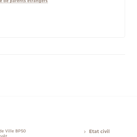
ce de parents étrangers
de Ville BP50
Etat civil
orêt