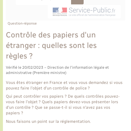
Ecole et cantine scolaire
Tourisme
CIDFF
Travaux - Autorisation d’occupation de l’espace
public
Ambulances
Permis de détention de chien
Transports scolaires
Bulletins d'informations communales
Etat-civil - Papiers - Citoyenneté
Recensement
Enfants – Jeunes
Aide à domicile
Question-réponse
Le personnel municipal
Logement - Urbanisme
Social
Contrôle des papiers d'un
étranger : quelles sont les
Comment venir à Lyons-la-Forêt
Loisirs
règles ?
Plan interactif
Marchés de Lyons-la-Forêt
Vérifié le 20/02/2023 – Direction de l'information légale et
administrative (Première ministre)
Présentation de la commune
Nouvel habitant
Vous êtes étranger en France et vous vous demandez si vous
pouvez faire l'objet d'un contrôle de police ?
Histoire et patrimoine
Numérique et services - accompagnement
Qui peut contrôler vos papiers ? De quels contrôles pouvez-
vous faire l'objet ? Quels papiers devez-vous présenter lors
d'un contrôle ? Que se passe-t-il si vous n'avez pas vos
L’intercommunalité
Organisation d’événement
papiers ?
Nous faisons un point sur la réglementation.
Seniors