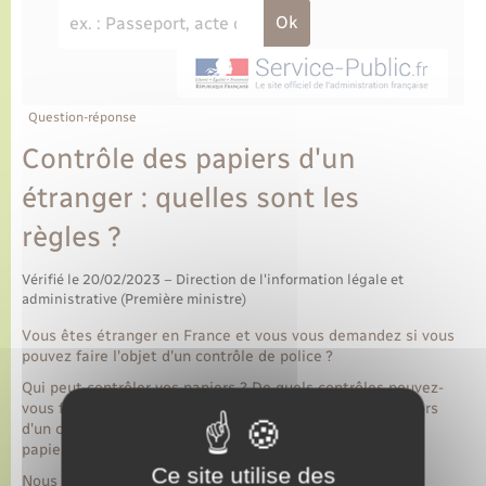
Question-réponse
Contrôle des papiers d'un
étranger : quelles sont les
règles ?
Vérifié le 20/02/2023 – Direction de l'information légale et
administrative (Première ministre)
Vous êtes étranger en France et vous vous demandez si vous
pouvez faire l'objet d'un contrôle de police ?
Qui peut contrôler vos papiers ? De quels contrôles pouvez-
vous faire l'objet ? Quels papiers devez-vous présenter lors
d'un contrôle ? Que se passe-t-il si vous n'avez pas vos
papiers ?
Ce site utilise des
Nous faisons un point sur la réglementation.