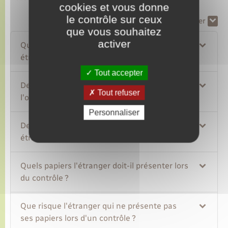
cookies et vous donne
le contrôle sur ceux
Tout replier
Tout déplier
que vous souhaitez
activer
Qui peut contrôler les papiers d'un
étranger ?
Tout accepter
De quels contrôles d'identité peut faire
Tout refuser
l'objet un étranger ?
Personnaliser
De quel autre contrôle peut faire l'objet un
étranger ?
Quels papiers l'étranger doit-il présenter lors
du contrôle ?
Que risque l'étranger qui ne présente pas
ses papiers lors d'un contrôle ?