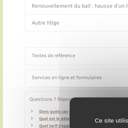
Renouvellement du bail : hausse d'un 
Autre litige
Textes de référence
Services en ligne et formulaires
Questions ? Réponses !
Dans quels cas saisir la commission départeme
Quel est le délai de prescription d'une dette d
Ce site util
Quel tarif s'applique en cas de recours à un 