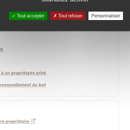
n logement en cours de location ?
Tout accepter
Tout refuser
Personnaliser
é ?
l)
à un propriétaire privé
 renouvellement du bail
tre propriétaire