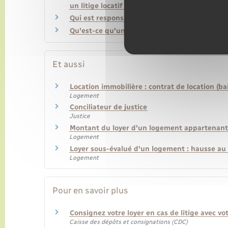
un litige locatif ?
Qui est responsable des dégradations dans u
Qu'est-ce qu'un logement d'habitation meubl
Et aussi
Location immobilière : contrat de location (bai
Logement
Conciliateur de justice
Justice
Montant du loyer d'un logement appartenant 
Logement
Loyer sous-évalué d'un logement : hausse au
Logement
Pour en savoir plus
Consignez votre loyer en cas de litige avec vo
Caisse des dépôts et consignations (CDC)