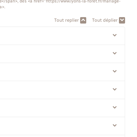
</span>, des <a href="https://www.lyons-la-foret.fr/mariage-
a>.
Tout replier
Tout déplier