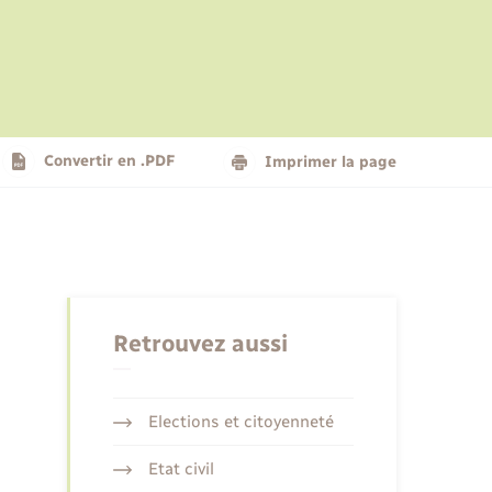
Le personnel municipal
Social
Logement - Urbanisme
Présentation de la commune
Convertir en .PDF
Imprimer la page
Nouvel habitant
Seniors
Retrouvez aussi
Elections et citoyenneté
Etat civil