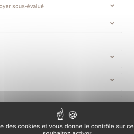
loyer sous-évalué
ntale de conciliation ?
e loyer ?
ise des cookies et vous donne le contrôle sur 
huissier (à présent appelé commissaire de justice) dans
souhaitez activer