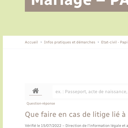
Alerte et informations aux
Location de 2 roues
Conseil municipal
Parrainage civil
Tourisme
Ecole et cantine scolaire
EHPAD local
populations
CIDFF
Travaux - Autorisation d’occupation
Eau - Assainissement
de l’espace public
Comment venir à Lyons-la-Forêt
Accueil
Infos pratiques et démarches
Etat-civil - Pap
Loisirs
Histoire et patrimoine
Numérique et services -
accompagnement
Transports
Question-réponse
Que faire en cas de litige lié 
Vérifié le 15/07/2022 – Direction de l'information légale et 