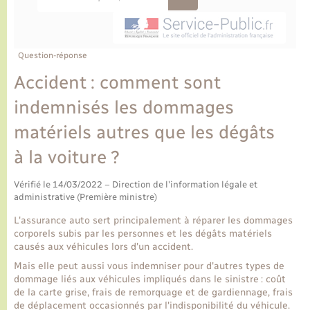
Ecole et cantine scolaire
Tourisme
CIDFF
Travaux - Autorisation d’occupation de l’espace
public
Ambulances
Permis de détention de chien
Transports scolaires
Bulletins d'informations communales
Etat-civil - Papiers - Citoyenneté
Recensement
Enfants – Jeunes
Aide à domicile
Question-réponse
Le personnel municipal
Logement - Urbanisme
Social
Accident : comment sont
indemnisés les dommages
Comment venir à Lyons-la-Forêt
Loisirs
matériels autres que les dégâts
Plan interactif
à la voiture ?
Marchés de Lyons-la-Forêt
Présentation de la commune
Vérifié le 14/03/2022 – Direction de l'information légale et
Nouvel habitant
administrative (Première ministre)
Histoire et patrimoine
L'assurance auto sert principalement à réparer les dommages
Numérique et services - accompagnement
corporels subis par les personnes et les dégâts matériels
causés aux véhicules lors d'un accident.
L’intercommunalité
Organisation d’événement
Mais elle peut aussi vous indemniser pour d'autres types de
dommage liés aux véhicules impliqués dans le sinistre : coût
de la carte grise, frais de remorquage et de gardiennage, frais
Seniors
de déplacement occasionnés par l'indisponibilité du véhicule.