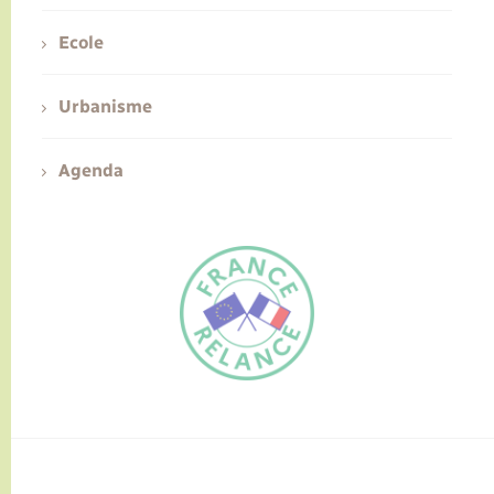
Ecole
Urbanisme
Agenda
FR
EN
Traduction du
DE
site automatisée