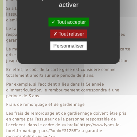
activer
Si à la suite d'un accident votre voiture est irréparable,
l'assurance peut vous rembourser une partie des frais
d'émission de la carte grise.
Tout accepter
Le taux de remboursement varie selon votre niveau de
Tout refuser
responsabilité dans la survenance de l'accident et selon les
garanties prévues dans votre contrat.
Personnaliser
Le montant remboursé est en général égal au coût de la carte
grise du véhicule détruit, pour la période restant à courir
jusqu'à la 8<Exposant>e</Exposant> année d'immatriculation.
En effet, le coût de la carte grise est considéré comme
totalement amorti sur une période de 8 ans.
Par exemple, si l'accident a lieu dans la 5e année
d'immatriculation, le remboursement correspondra à une
période de 3 ans.
Frais de remorquage et de gardiennage
Les frais de remorquage et de gardiennage doivent être pris
en charge par l'assureur de la personne responsable de
l'accident, dans le cadre de <a href="https://www.lyons-la-
foret.fr/mariage-pacs/?xml=F31258">la garantie
responsabilité civile</a>.