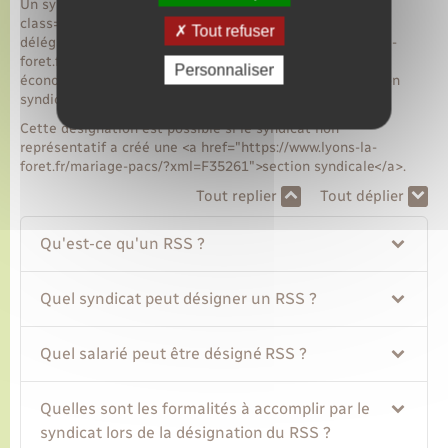
Un syndicat non représentatif peut désigner un<span
class="miseenevidence"> membre titulaire</span> de la
Tout refuser
délégation du personnel au <a href="https://www.lyons-la-
foret.fr/mariage-pacs/?xml=F34474">comité social et
Personnaliser
économique (CSE)</a>, comme représentant de la section
syndicale (RSS).
Cette désignation est possible si le syndicat non
représentatif a créé une <a href="https://www.lyons-la-
foret.fr/mariage-pacs/?xml=F35261">section syndicale</a>.
Tout replier
Tout déplier
Qu'est-ce qu'un RSS ?
Quel syndicat peut désigner un RSS ?
Quel salarié peut être désigné RSS ?
Quelles sont les formalités à accomplir par le
syndicat lors de la désignation du RSS ?