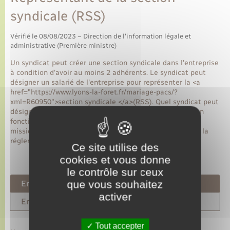
syndicale (RSS)
Vérifié le 08/08/2023 – Direction de l'information légale et
administrative (Première ministre)
Un syndicat peut créer une section syndicale dans l'entreprise
à condition d'avoir au moins 2 adhérents. Le syndicat peut
désigner un salarié de l'entreprise pour représenter la <a
href="https://www.lyons-la-foret.fr/mariage-pacs/?
xml=R60950">section syndicale </a>(RSS). Quel syndicat peut
désigner un RSS ? La désignation d'un RSS varie-t-elle en
fonction de l'effectif de l'entreprise ? Quelles sont ses
missions <MiseEnEvidence/> ? Nous faisons un point sur la
réglementation.
Ce site utilise des
cookies et vous donne
le contrôle sur ceux
que vous souhaitez
Entreprises de moins de 50 salariés
activer
Entreprises de 50 salariés et plus
Tout accepter