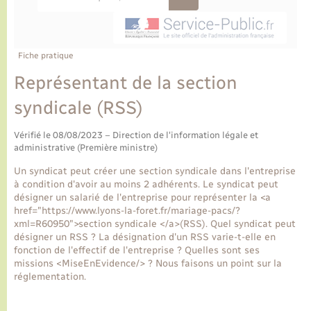
Ecole et cantine scolaire
Tourisme
CIDFF
Travaux - Autorisation d’occupation de l’espace
public
Ambulances
Permis de détention de chien
Transports scolaires
Bulletins d'informations communales
Etat-civil - Papiers - Citoyenneté
Recensement
Enfants – Jeunes
Aide à domicile
Fiche pratique
Le personnel municipal
Logement - Urbanisme
Social
Représentant de la section
syndicale (RSS)
Comment venir à Lyons-la-Forêt
Loisirs
Vérifié le 08/08/2023 – Direction de l'information légale et
Plan interactif
administrative (Première ministre)
Marchés de Lyons-la-Forêt
Un syndicat peut créer une section syndicale dans l'entreprise
Présentation de la commune
à condition d'avoir au moins 2 adhérents. Le syndicat peut
Nouvel habitant
désigner un salarié de l'entreprise pour représenter la <a
href="https://www.lyons-la-foret.fr/mariage-pacs/?
Histoire et patrimoine
xml=R60950">section syndicale </a>(RSS). Quel syndicat peut
Numérique et services - accompagnement
désigner un RSS ? La désignation d'un RSS varie-t-elle en
fonction de l'effectif de l'entreprise ? Quelles sont ses
L’intercommunalité
missions <MiseEnEvidence/> ? Nous faisons un point sur la
Organisation d’événement
réglementation.
Seniors