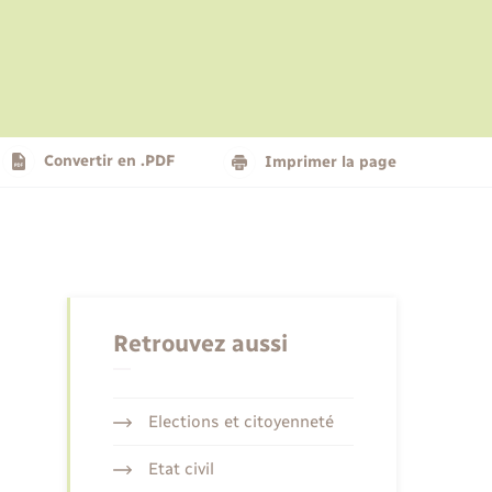
Le personnel municipal
Social
Logement - Urbanisme
Présentation de la commune
Convertir en .PDF
Imprimer la page
Nouvel habitant
Seniors
Retrouvez aussi
Elections et citoyenneté
Etat civil