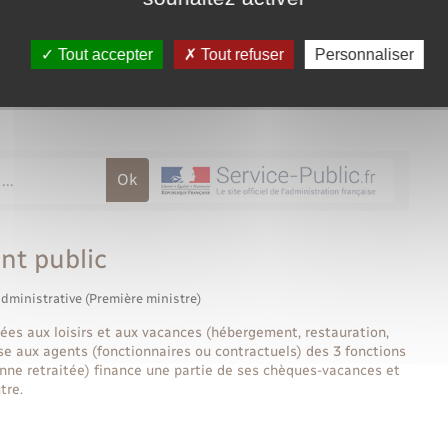
Tout accepter
Tout refuser
Personnaliser
nt public
administrative (Première ministre)
ées aux loisirs et aux vacances (hébergement, restauration,
esse aux agents (fonctionnaires ou contractuels) des 3 fonctions
rsonne retraitée) finance une partie de ses chèques-vacances et
tre.