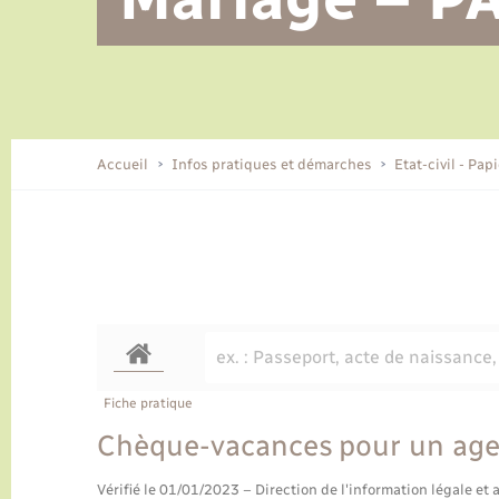
Alerte et informations aux
Location de 2 roues
Conseil municipal
Parrainage civil
Tourisme
Ecole et cantine scolaire
EHPAD local
populations
CIDFF
Travaux - Autorisation d’occupation
Eau - Assainissement
de l’espace public
Comment venir à Lyons-la-Forêt
Accueil
Infos pratiques et démarches
Etat-civil - Pap
Loisirs
Histoire et patrimoine
Numérique et services -
accompagnement
Transports
Fiche pratique
Chèque-vacances pour un age
Vérifié le 01/01/2023 – Direction de l'information légale et 