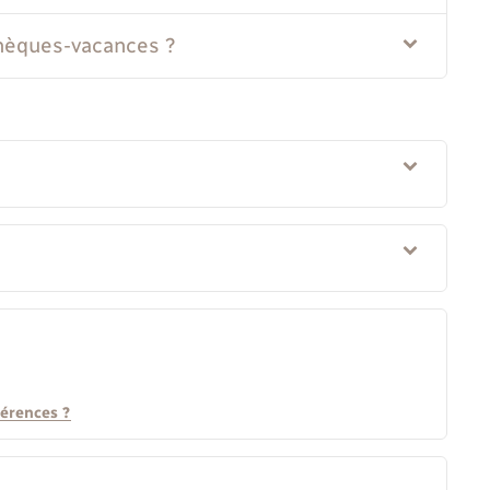
chèques-vacances ?
férences ?