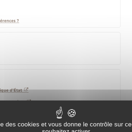
férences ?
lique d'État
que de l'État
que territoriale ou hospitalière
ise des cookies et vous donne le contrôle sur 
n fonction des revenus
souhaitez activer