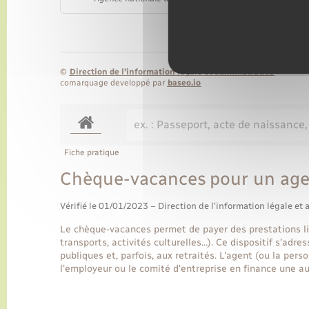
©
Direction de l’information légale et administrative
comarquage developpé par
baseo.io
Fiche pratique
Chèque-vacances pour un age
Vérifié le 01/01/2023 – Direction de l'information légale et 
Le chèque-vacances permet de payer des prestations li
transports, activités culturelles…). Ce dispositif s'adr
publiques et, parfois, aux retraités. L'agent (ou la pe
l'employeur ou le comité d'entreprise en finance une au