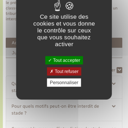
le préfet. Elle est dite <span
class="expression">judiciaire</span> si elle est prise par un
tribunal. Vous ne pouvez pas subir en même temps une
Ce site utilise des
interdiction administrative et une interdiction judiciaire.
cookies et vous donne
le contrôle sur ceux
que vous souhaitez
Administrative
activer
Judiciaire
Tout accepter
Tout replier
Tout déplier
Tout refuser
Personnaliser
Qu'est-ce qu'une mesure d'interdiction de
stade ?
Pour quels motifs peut-on être interdit de
stade ?