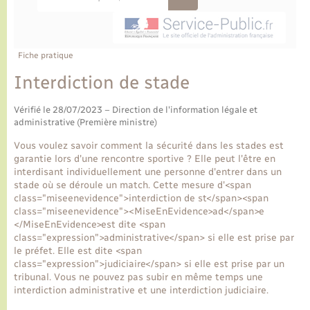
Ecole et cantine scolaire
Tourisme
CIDFF
Travaux - Autorisation d’occupation de l’espace
public
Ambulances
Permis de détention de chien
Transports scolaires
Bulletins d'informations communales
Etat-civil - Papiers - Citoyenneté
Recensement
Enfants – Jeunes
Aide à domicile
Fiche pratique
Le personnel municipal
Logement - Urbanisme
Social
Interdiction de stade
Comment venir à Lyons-la-Forêt
Vérifié le 28/07/2023 – Direction de l'information légale et
Loisirs
administrative (Première ministre)
Plan interactif
Vous voulez savoir comment la sécurité dans les stades est
Marchés de Lyons-la-Forêt
garantie lors d'une rencontre sportive ? Elle peut l'être en
interdisant individuellement une personne d'entrer dans un
Présentation de la commune
stade où se déroule un match. Cette mesure d'<span
Nouvel habitant
class="miseenevidence">interdiction de st</span><span
class="miseenevidence"><MiseEnEvidence>ad</span>e
Histoire et patrimoine
</MiseEnEvidence>est dite <span
Numérique et services - accompagnement
class="expression">administrative</span> si elle est prise par
le préfet. Elle est dite <span
L’intercommunalité
class="expression">judiciaire</span> si elle est prise par un
Organisation d’événement
tribunal. Vous ne pouvez pas subir en même temps une
interdiction administrative et une interdiction judiciaire.
Seniors