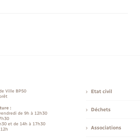
de Ville BP50
Etat civil
orêt
ture :
Déchets
 vendredi de 9h à 12h30
17h30
h30 et de 14h à 17h30
Associations
 12h