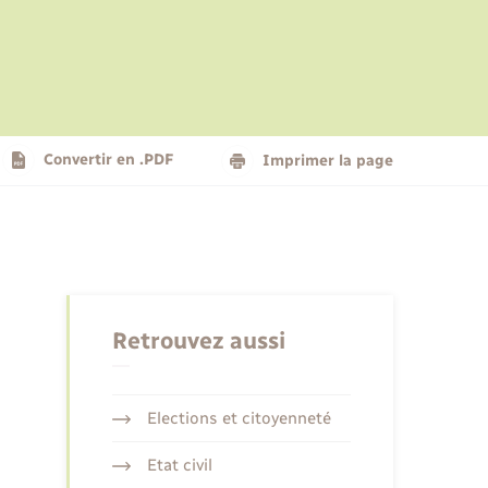
Le personnel municipal
Social
Logement - Urbanisme
Présentation de la commune
Convertir en .PDF
Imprimer la page
Nouvel habitant
Seniors
Retrouvez aussi
Elections et citoyenneté
Etat civil