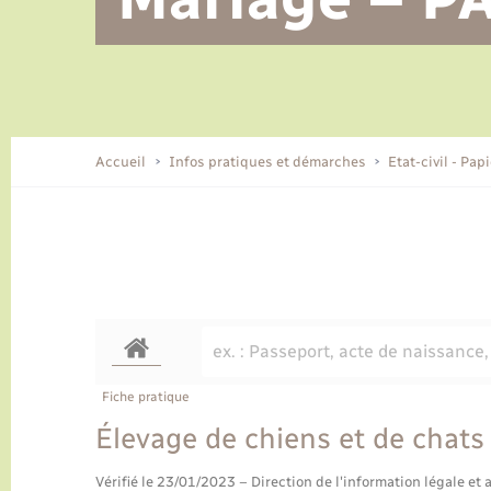
Alerte et informations aux
Location de 2 roues
Conseil municipal
Parrainage civil
Tourisme
Ecole et cantine scolaire
EHPAD local
populations
CIDFF
Travaux - Autorisation d’occupation
Eau - Assainissement
de l’espace public
Comment venir à Lyons-la-Forêt
Accueil
Infos pratiques et démarches
Etat-civil - Pap
Loisirs
Histoire et patrimoine
Numérique et services -
accompagnement
Transports
Fiche pratique
Élevage de chiens et de chats
Vérifié le 23/01/2023 – Direction de l'information légale et 