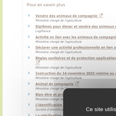
Pour en savoir plus
Vendre des animaux de compagnie
Ministère chargé de l'agriculture
Diplômes pour élever et vendre des animau
Legifrance
Activité en lien avec les animaux de compagni
Ministère chargé de l'agriculture
Déclarer une activité professionnelle en lie
Ministère chargé de l'agriculture
Règles sanitaires et de protection applicab
Ministère chargé de l'agriculture
Instruction du 14 novembre 2022 relative au
Ministère chargé de l'agriculture
Animal de compagnie
Ministère chargé de l'économie
Bien-être et protection des animaux de com
Ministère chargé de l'agriculture
L'identification du chat, un enjeu crucial en 
Ce site util
Société d'identification des carnivores domestiques (I-
La stérilisation des chats, un acte de protect