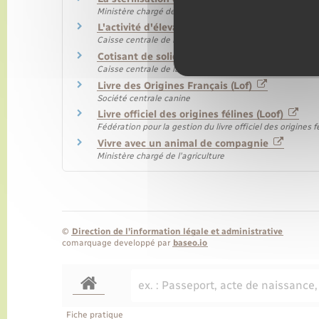
Ministère chargé de l'agriculture
L'activité d'élevage canin ou félin
Caisse centrale de la mutualité sociale agricole (MSA)
Cotisant de solidarité à la MSA
Caisse centrale de la mutualité sociale agricole (MSA)
Livre des Origines Français (Lof)
Société centrale canine
Livre officiel des origines félines (Loof)
Fédération pour la gestion du livre officiel des origines 
Vivre avec un animal de compagnie
Ministère chargé de l'agriculture
©
Direction de l’information légale et administrative
comarquage developpé par
baseo.io
Fiche pratique