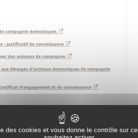
x de compagnie domestiques
e : justificatif de connaissance
n avec des animaux de compagnie
les aux élevages d'animaux domestiques de compagnie
 certificat d'engagement et de connaissance
pagnie
France
ise des cookies et vous donne le contrôle sur 
CAD)
souhaitez activer
ion