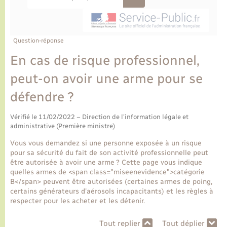
Ecole et cantine scolaire
Tourisme
CIDFF
Travaux - Autorisation d’occupation de l’espace
public
Ambulances
Permis de détention de chien
Transports scolaires
Bulletins d'informations communales
Etat-civil - Papiers - Citoyenneté
Recensement
Enfants – Jeunes
Aide à domicile
Question-réponse
Le personnel municipal
Logement - Urbanisme
Social
En cas de risque professionnel,
peut-on avoir une arme pour se
Comment venir à Lyons-la-Forêt
Loisirs
défendre ?
Plan interactif
Marchés de Lyons-la-Forêt
Vérifié le 11/02/2022 – Direction de l'information légale et
administrative (Première ministre)
Présentation de la commune
Nouvel habitant
Vous vous demandez si une personne exposée à un risque
pour sa sécurité du fait de son activité professionnelle peut
Histoire et patrimoine
être autorisée à avoir une arme ? Cette page vous indique
Numérique et services - accompagnement
quelles armes de <span class="miseenevidence">catégorie
B</span> peuvent être autorisées (certaines armes de poing,
L’intercommunalité
certains générateurs d'aérosols incapacitants) et les règles à
Organisation d’événement
respecter pour les acheter et les détenir.
Seniors
Tout replier
Tout déplier