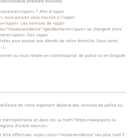
administrative (Première ministre)
vacances</span> ? Afin d'<span
, vous pouvez vous inscrire à l'<span
s</span>. Les services de <span
ass="miseenevidence">gendarmerie</span> se chargent alors
ement</span>. Des <span
sées pour passer aux abords de votre domicile. Vous serez
…).
 internet ou vous rendre en commissariat de police ou en brigade
rveillance de votre logement dépend des services de police ou
e métropolitaine et dans les <a href="https://www.lyons-la-
égions d'outre-mer</a>.
oit être effectuée <span class="miseenevidence">au plus tard 3