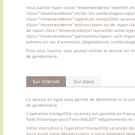
Vous partez <span class="miseenevidence">bientôt en 
class="miseenevidence">éviter les cambriolages</span>
class="miseenevidence">opération tranquillité vacance
class="miseenevidence">police</span> ou de <span cl
de <span class="miseenevidence">surveiller votre log
class="miseenevidence">patrouilles</span> sont organi
prévenu en cas d'anomalies (dégradations, cambriolage
Pour vous inscrire, vous pouvez utiliser le service sur
de gendarmerie.
Sur internet
Sur place
Le service en ligne vous permet de déterminer si la su
de gendarmerie.
L'opération tranquillité vacances est possible en Franc
foret.fr/mariage-pacs/?xml=R41207">départements et r
Votre inscription à l'opération tranquillité vacances d
jours avant votre départ</span> si votre logement dépe