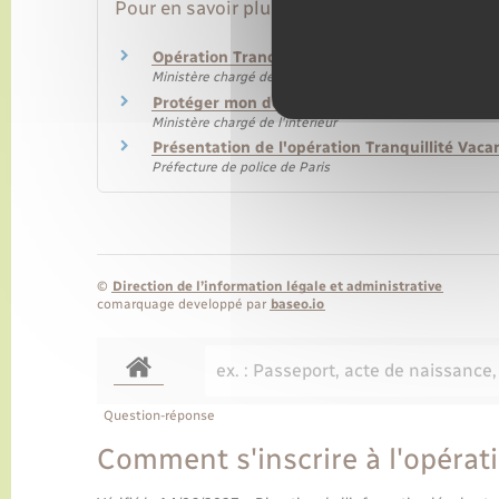
Pour en savoir plus
Opération Tranquillité Vacances (OTV)
Ministère chargé de l'intérieur
Protéger mon domicile quand je pars en vac
Ministère chargé de l'intérieur
Présentation de l'opération Tranquillité Vaca
Préfecture de police de Paris
©
Direction de l’information légale et administrative
comarquage developpé par
baseo.io
Question-réponse
Comment s'inscrire à l'opérati