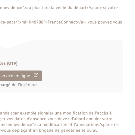
enevidence">au plus tard la veille du départ</span> si votre
ariage-pacs/?xml=R48788">FranceConnect</a>, vous pouvez vous
ces (OTV)
service en ligne
hargé de l'intérieur
ande (par exemple signaler une modification de l'accès à
ger vos dates d'absence vous devez d'abord annuler votre
"miseenevidence">La modification et l'annulation</span> ne
">vous déplaçant en brigade de gendarmerie ou au