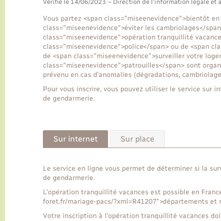
Vérifié le 14/06/2023 – Direction de l'information légale et 
Vous partez <span class="miseenevidence">bientôt en 
class="miseenevidence">éviter les cambriolages</span>
class="miseenevidence">opération tranquillité vacance
class="miseenevidence">police</span> ou de <span cl
de <span class="miseenevidence">surveiller votre log
class="miseenevidence">patrouilles</span> sont organi
prévenu en cas d'anomalies (dégradations, cambriolage
Pour vous inscrire, vous pouvez utiliser le service sur
de gendarmerie.
Sur internet
Sur place
Le service en ligne vous permet de déterminer si la su
de gendarmerie.
L'opération tranquillité vacances est possible en Franc
foret.fr/mariage-pacs/?xml=R41207">départements et r
Votre inscription à l'opération tranquillité vacances d