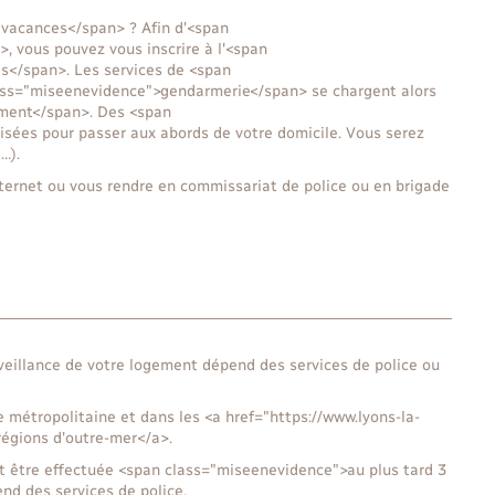
vacances</span> ? Afin d'<span
, vous pouvez vous inscrire à l'<span
s</span>. Les services de <span
ass="miseenevidence">gendarmerie</span> se chargent alors
ement</span>. Des <span
sées pour passer aux abords de votre domicile. Vous serez
…).
 internet ou vous rendre en commissariat de police ou en brigade
rveillance de votre logement dépend des services de police ou
e métropolitaine et dans les <a href="https://www.lyons-la-
égions d'outre-mer</a>.
oit être effectuée <span class="miseenevidence">au plus tard 3
nd des services de police.