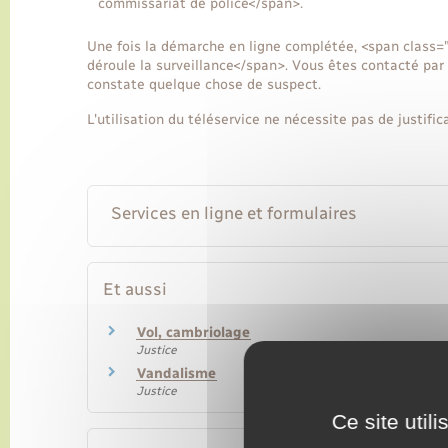
commissariat de police</span>.
Une fois la démarche en ligne complétée, <span class=
déroule la surveillance</span>. Vous êtes contacté par 
constate quelque chose de suspect.
L'utilisation du téléservice ne nécessite pas de justifica
Services en ligne et formulaires
Et aussi
Vol, cambriolage
Justice
Vandalisme
Justice
Ce site util