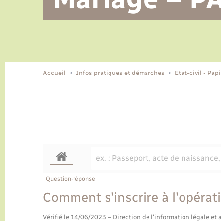
Alerte et informations aux
Location de 2 roues
Conseil municipal
Parrainage civil
Tourisme
Ecole et cantine scolaire
EHPAD local
populations
CIDFF
Travaux - Autorisation d’occupation
Eau - Assainissement
de l’espace public
Comment venir à Lyons-la-Forêt
Accueil
Infos pratiques et démarches
Etat-civil - Pap
Loisirs
Histoire et patrimoine
Numérique et services -
accompagnement
Transports
Question-réponse
Comment s'inscrire à l'opérati
Vérifié le 14/06/2023 – Direction de l'information légale et 