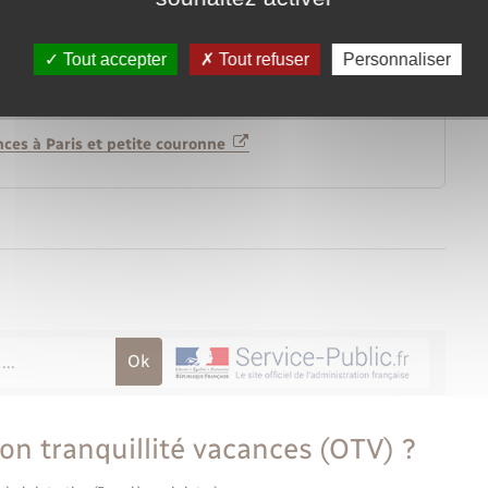
Tout accepter
Tout refuser
Personnaliser
ances
nces à Paris et petite couronne
on tranquillité vacances (OTV) ?