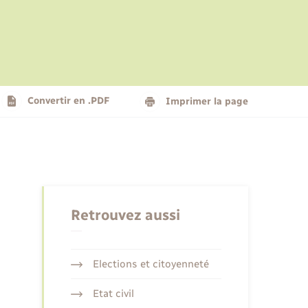
Le personnel municipal
Social
Logement - Urbanisme
Présentation de la commune
Convertir en .PDF
Imprimer la page
Nouvel habitant
Seniors
Retrouvez aussi
Elections et citoyenneté
Etat civil